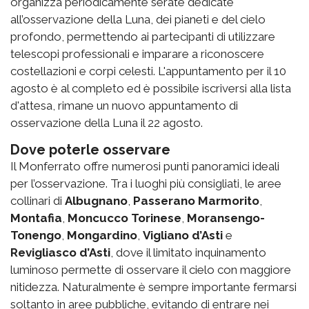
organizza periodicamente serate dedicate
all’osservazione della Luna, dei pianeti e del cielo
profondo, permettendo ai partecipanti di utilizzare
telescopi professionali e imparare a riconoscere
costellazioni e corpi celesti. L'appuntamento per il 10
agosto è al completo ed è possibile iscriversi alla lista
d'attesa, rimane un nuovo appuntamento di
osservazione della Luna il 22 agosto.
Dove poterle osservare
Il Monferrato offre numerosi punti panoramici ideali
per l’osservazione.
Tra i luoghi più consigliati,
le aree
collinari di
Albugnano
,
Passerano Marmorito
,
Montafia
,
Moncucco Torinese
,
Moransengo-
Tonengo
,
Mongardino
,
Vigliano d’Asti
e
Revigliasco d’Asti
, dove il limitato inquinamento
luminoso permette di osservare il cielo con maggiore
nitidezza. Naturalmente è sempre importante fermarsi
soltanto in aree pubbliche, evitando di entrare nei