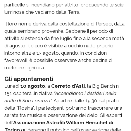
particelle si incendiano per attrito, producendo le scie
luminose che vediamo dalla Terra.
Il loro nome deriva dalla costellazione di Perseo, dalla
quale sembrano provenire. Sebbene il periodo di
attività si estenda da fine luglio fino alla seconda metà
di agosto, il picco è visibile a occhio nudo proprio
intorno al 12 e 13 agosto, quando, in condizioni
favorevoli, è possibile osservare anche decine di
meteore ogni ora.
Gli appuntamenti
Lunedì
10 agosto
, a
Cerreto d’Asti
, la
Big Bench n.
151
ospiterà l’iniziativa
“Accendiamo i desideri nella
notte di San Lorenzo”
. A partire dalle 19.30, sul prato
della “Rosina”, i partecipanti potranno trascorrere una
serata tra musica e osservazione del cielo. Gli esperti
dell’
Associazione Astrofili William Herschel di
Torino
guideranno il pubblico nell’osservazione delle