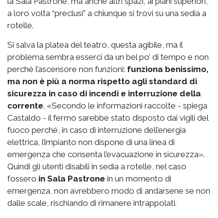
la Sala Pastrone, ma anche altri spazi, ai piani superiori,
a loro volta “preclusi” a chiunque si trovi su una sedia a
rotelle.
Si salva la platea del teatro, questa agibile, ma il
problema sembra esserci da un bel po’ di tempo e non
perché l’ascensore non funzioni:
funziona benissimo,
ma non è più a norma rispetto agli standard di
sicurezza in caso di incendi e interruzione della
corrente
. «Secondo le informazioni raccolte - spiega
Castaldo - il fermo sarebbe stato disposto dai vigili del
fuoco perché, in caso di interruzione dell’energia
elettrica, l’impianto non dispone di una linea di
emergenza che consenta l’evacuazione in sicurezza».
Quindi gli utenti disabili in sedia a rotelle, nel caso
fossero
in Sala Pastrone
in un momento di
emergenza, non avrebbero modo di andarsene se non
dalle scale, rischiando di rimanere intrappolati.