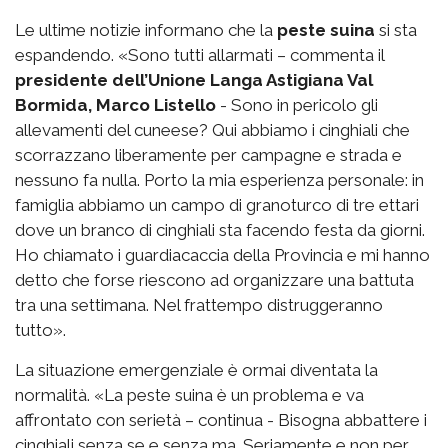
Le ultime notizie informano che la
peste suina
si sta
espandendo. «Sono tutti allarmati – commenta il
presidente dell’Unione Langa Astigiana Val
Bormida, Marco Listello
- Sono in pericolo gli
allevamenti del cuneese? Qui abbiamo i cinghiali che
scorrazzano liberamente per campagne e strada e
nessuno fa nulla. Porto la mia esperienza personale: in
famiglia abbiamo un campo di granoturco di tre ettari
dove un branco di cinghiali sta facendo festa da giorni.
Ho chiamato i guardiacaccia della Provincia e mi hanno
detto che forse riescono ad organizzare una battuta
tra una settimana. Nel frattempo distruggeranno
tutto».
La situazione emergenziale è ormai diventata la
normalità. «La peste suina è un problema e va
affrontato con serietà – continua - Bisogna abbattere i
cinghiali senza se e senza ma. Seriamente e non per