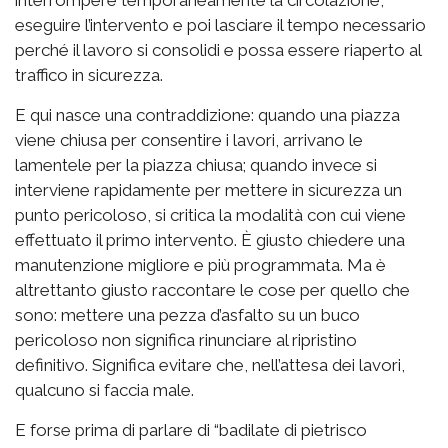
interrompere temporaneamente la circolazione,
eseguire l’intervento e poi lasciare il tempo necessario
perché il lavoro si consolidi e possa essere riaperto al
traffico in sicurezza.
E qui nasce una contraddizione: quando una piazza
viene chiusa per consentire i lavori, arrivano le
lamentele per la piazza chiusa; quando invece si
interviene rapidamente per mettere in sicurezza un
punto pericoloso, si critica la modalità con cui viene
effettuato il primo intervento. È giusto chiedere una
manutenzione migliore e più programmata. Ma è
altrettanto giusto raccontare le cose per quello che
sono: mettere una pezza d’asfalto su un buco
pericoloso non significa rinunciare al ripristino
definitivo. Significa evitare che, nell’attesa dei lavori,
qualcuno si faccia male.
E forse prima di parlare di “badilate di pietrisco