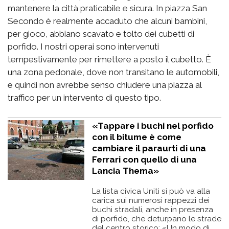
mantenere la città praticabile e sicura. In piazza San
Secondo è realmente accaduto che alcuni bambini,
per gioco, abbiano scavato e tolto dei cubetti di
porfido. I nostri operai sono intervenuti
tempestivamente per rimettere a posto il cubetto. È
una zona pedonale, dove non transitano le automobili,
e quindi non avrebbe senso chiudere una piazza al
traffico per un intervento di questo tipo.
«Tappare i buchi nel porfido
con il bitume è come
cambiare il paraurti di una
Ferrari con quello di una
Lancia Thema»
La lista civica Uniti si può va alla
carica sui numerosi rappezzi dei
buchi stradali, anche in presenza
di porfido, che deturpano le strade
del centro storico: «Un modo di