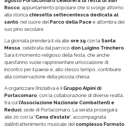
agosto Portacomaro celebrerà la festa di San
Rocco
, appuntamento popolare che si svolge attorno
alla storica
chiesetta settecentesca dedicata al
santo
, nel cuore del
Parco della Pace
e all’ombra del
suo pino secolare.
La giornata prenderà il via alle
ore 19
con la
Santa
Messa
, celebrata dal parroco
don Luigino Trinchero
.
Sarà il momento religioso della festa, che anche
quest’anno vuole rappresentare un’occasione di
incontro per il paese e, allo stesso tempo, contribuire
alla conservazione della piccola chiesa.
A organizzare l’iniziativa è il
Gruppo Alpini di
Portacomaro
, con la collaborazione di diverse realtà,
tra cui
l’Associazione Nazionale Combattenti e
Reduci
, sede di Portacomaro. La serata proseguirà
alle 20 con la “
Cena d’estate
”, accompagnata
dall’intrattenimento musicale del
complesso Formato