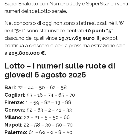
SuperEnalotto con Numero Jolly e SuperStar e i venti
numeri del 10eLotto serale.
Nel concorso di oggi non sono stati realizzati né il “6”
né il “5+1”, sono stati invece centrati
10 punti “5”
,
ciascuno dei quali vince
19.317,65 euro
. Il jackpot
continua a crescere e per la prossima estrazione sale
a
205.800.000 €
.
Lotto – I numeri sulle ruote di
giovedì 6 agosto 2026
Bari:
22 – 44 – 50 – 62 – 58
Cagliari:
53 – 16 – 74 – 65 – 70
Firenze:
1 – 59 – 82 – 13 – 88
Genova:
52 – 63 – 2 – 41 – 33
Milano:
22 – 21 – 5 – 50 – 66
Napoli:
22 – 58 – 30 – 50 – 70
Palermo:
61 – 69 – 9 – 8 – 50