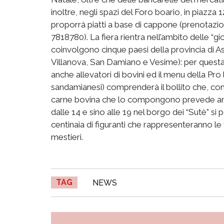
inoltre, negli spazi del Foro boario, in piazza
proporrà piatti a base di cappone (prenotazi
7818780). La fiera rientra nell’ambito delle “gi
coinvolgono cinque paesi della provincia di 
Villanova, San Damiano e Vesime): per questa
anche allevatori di bovini ed il menu della Pro 
sandamianesi) comprenderà il bollito che, come 
carne bovina che lo compongono prevede anche
dalle 14 e sino alle 19 nel borgo dei “Sutè” si 
centinaia di figuranti che rappresenteranno le t
mestieri.
TAG
NEWS