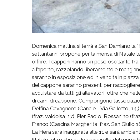
Domenica mattina si terrà a San Damiano la “
settant’anni propone per la mensa di Natale le 
offrire. I capponi hanno un peso oscillante fra
all’aperto, razzolando liberamente e mangian
saranno in esposizione ed in vendita in piazza 
del cappone saranno presenti per raccogliere l
acquistare da tutti gli allevatori, oltre che nel
di carni di cappone. Compongono l’associazion
Delfina Cavagnero (Canale - Via Galletto, 14,),
(fraz. Valdoisa, 17), Pier Paolo Rossanino (fraz
Franco (Cascina Margherita, fraz. San Giulio 1
La Fiera sarà inaugurata alle 11 e sarà ambient
Natale, oltre che delle bancarelle del mercatino