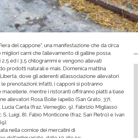
Fiera del cappone”, una manifestazione che da circa
migliori carni che l’allevamento di galline possa
 i 2,5 ed i 3,5 chilogrammi e vengono allevati
do prodotti naturali e mais. Domenica mattina
Libertà, dove gli aderenti all’associazione allevatori
e prenotazioni: infatti, i capponi si potranno
le macellerie, mentre i ristoranti offriranno piatti a base
e allevatori Rosa Bolle Iapello (San Grato, 37),
 Lucia Canta (fraz. Verneglio, 9), Fabrizio Migliasso
. S. Luigi, 8), Fabio Monticone (fraz. San Pietro) e Ivan
69).
ata nella cornice dei mercatini di
 dell’antiquariato, dalle 10 alle 19;