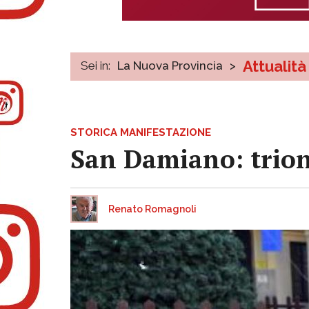
Attualità
Sei in:
La Nuova Provincia
>
STORICA MANIFESTAZIONE
San Damiano: trionf
Renato Romagnoli