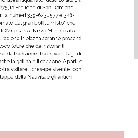
 1275, la Pro loco di San Damiano
oni ai numeri 339-6230577 e 328-
ornate del gran bollito misto” che
Asti (Moncalvo, Nizza Monferrato,
 ragione in piazza saranno presenti
loco (oltre che dei ristoranti
da tradizione, fra i diversi tagli di
 la gallina o il cappone. A partire
potrà visitare il presepe vivente, con
appe della Natività e gli antichi