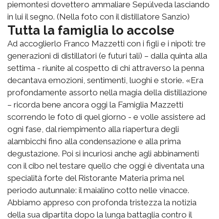
piemontesi dovettero ammaliare Sepúlveda lasciando
in lui il segno. (Nella foto con il distillatore Sanzio)
Tutta la famiglia lo accolse
Ad accoglierlo Franco Mazzetti con i figli e i nipoti: tre
generazioni di distillatori (e futuri tali) – dalla quinta alla
settima - riunite al cospetto di chi attraverso la penna
decantava emozioni, sentimenti, luoghi e storie. «Era
profondamente assorto nella magia della distillazione
– ricorda bene ancora oggi la Famiglia Mazzetti
scorrendo le foto di quel giorno - e volle assistere ad
ogni fase, dal riempimento alla riapertura degli
alambicchi fino alla condensazione e alla prima
degustazione. Poi si incuriosì anche agli abbinamenti
con il cibo nel testare quello che oggi è diventata una
specialità forte del Ristorante Materia prima nel
periodo autunnale: il maialino cotto nelle vinacce.
Abbiamo appreso con profonda tristezza la notizia
della sua dipartita dopo la lunga battaglia contro il