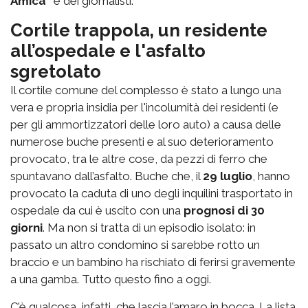
Amica”
e dei giornalisti.
Cortile trappola, un residente
all’ospedale e l'asfalto
sgretolato
Il cortile comune del complesso è stato a lungo una
vera e propria insidia per l'incolumità dei residenti (e
per gli ammortizzatori delle loro auto) a causa delle
numerose buche presenti e al suo deterioramento
provocato, tra le altre cose, da pezzi di ferro che
spuntavano dall’asfalto. Buche che, il
29 luglio
, hanno
provocato la caduta di uno degli inquilini trasportato in
ospedale da cui è uscito con una
prognosi di 30
giorni
. Ma non si tratta di un episodio isolato: in
passato un altro condomino si sarebbe rotto un
braccio e un bambino ha rischiato di ferirsi gravemente
a una gamba. Tutto questo fino a oggi.
C’è qualcosa, infatti, che lascia l’amaro in bocca. La lista