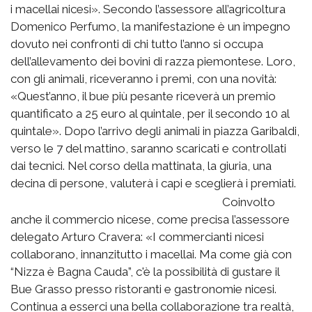
i macellai nicesi». Secondo l’assessore all’agricoltura
Domenico Perfumo, la manifestazione è un impegno
dovuto nei confronti di chi tutto l’anno si occupa
dell’allevamento dei bovini di razza piemontese. Loro,
con gli animali, riceveranno i premi, con una novità:
«Quest’anno, il bue più pesante riceverà un premio
quantificato a 25 euro al quintale, per il secondo 10 al
quintale». Dopo l’arrivo degli animali in piazza Garibaldi,
verso le 7 del mattino, saranno scaricati e controllati
dai tecnici. Nel corso della mattinata, la giuria, una
decina di persone, valuterà i capi e sceglierà i premiati.
Coinvolto
anche il commercio nicese, come precisa l’assessore
delegato Arturo Cravera: «I commercianti nicesi
collaborano, innanzitutto i macellai. Ma come già con
“Nizza è Bagna Cauda”, c'è la possibilità di gustare il
Bue Grasso presso ristoranti e gastronomie nicesi.
Continua a esserci una bella collaborazione tra realtà,