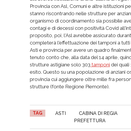
Provincia con Asl, Comuni e altre istituzioni p
stanno riscontrando nelle strutture per anzia
organismo di coordinamento sia possibile avere 
contagi e di decessi con positività Covid all'
proposito, poi, l'Asl avrebbe assicurato duran
completerà l'effettuazione dei tamponi a tutti g
Asti e provincia per avere un quadro finalment
tenuto conto che, alla data del 14 aprile, quind
strutture astigiane solo 303
tamponi
dei quali 
esito. Questo su una popolazione di anziani osp
provincia cui aggiungere oltre mille fra person
strutture (fonte Regione Piemonte).
TAG
ASTI
CABINA DI REGIA
PREFETTURA