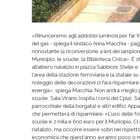
«Rinunceremo agli addobbi luminosi per far fron
del gas - spiega il sindaco Anna Macchia - pag
nonostante la riconversione a led dei lampioni,
Municipio, le scuole, la Biblioteca Civica». È
all’albero natalizio in piazza Sabbioni. Stelle
l'area della stazione ferroviaria e la statale su
noleggio delle decorazioni ci farà risparmia
energia», spiega Macchia. Non andrà meglio per
scuole, Sala Virano (ospita i corsi del Cpia), 
parrocchiale della borgata) e altri edifici. Ap
che permetterà di risparmiare: «L'uso delle font
scuole e 2 mila e 600 euro per il Municipio. Ci
natalizio, ma occorre essere sobri nel rispetto de
economica che quest'anno avranno poco o nu