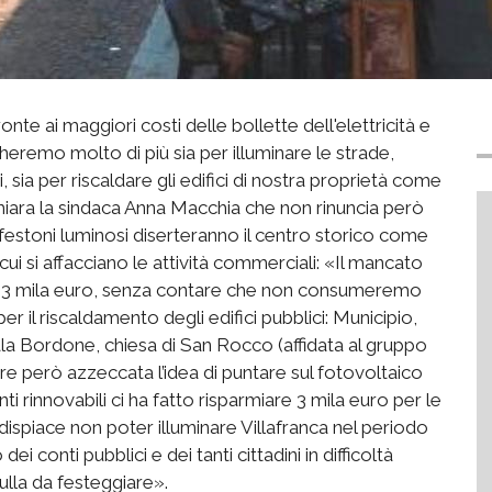
te ai maggiori costi delle bollette dell'elettricità e
heremo molto di più sia per illuminare le strade,
 sia per riscaldare gli edifici di nostra proprietà come
 chiara la sindaca Anna Macchia che non rinuncia però
 e festoni luminosi diserteranno il centro storico come
 cui si affacciano le attività commerciali: «Il mancato
re 3 mila euro, senza contare che non consumeremo
 il riscaldamento degli edifici pubblici: Municipio,
Sala Bordone, chiesa di San Rocco (affidata al gruppo
pare però azzeccata l’idea di puntare sul fotovoltaico
i rinnovabili ci ha fatto risparmiare 3 mila euro per le
 dispiace non poter illuminare Villafranca nel periodo
i conti pubblici e dei tanti cittadini in difficoltà
lla da festeggiare».