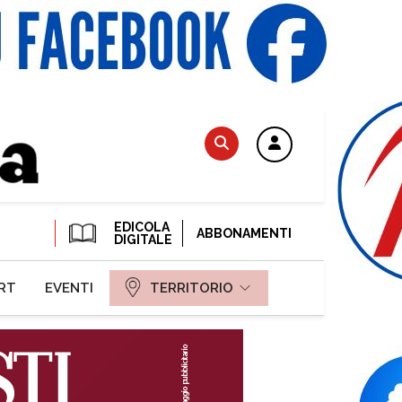
EDICOLA
ABBONAMENTI
DIGITALE
RT
EVENTI
TERRITORIO