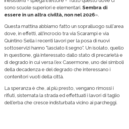
inesistenti - spiega il lettore - Tutto questo dove ci
sono scuole superiori e elementari.
Sembra di
essere in un altra civiltà, non nel 2026
».
Questa mattina abbiamo fatto un sopralluogo sull'area
dove, in effetti, all'incrocio tra via Scarampi e via
Quintino Sella i recenti lavori per la posa di nuovi
sottoservizi hanno "lasciato il segno". Un isolato, quello
in questione, già interessato dallo stato di precarietà e
di degrado in cui versa l'ex Casermone, uno dei simboli
della decadenza e del degrado che interessano i
contenitori vuoti della città.
La speranza è che, al più presto, vengano rimossi i
rifiuti, sistemata la strada ed effettuati i lavori di taglio
dell'erba che cresce indisturbata vicino ai parcheggi.