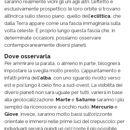
saranno realmente vicini gli uni agli altri. L’effetto è
esclusivamente prospettico: le loro orbite si trovano
all’incirca sullo stesso piano, quello dell’
eclittica
, che
dalla Terra appare come una fascia immaginaria sulla
volta celeste. È proprio lungo questa fascia che, in
determinate occasioni, possiamo osservare
contemporaneamente diversi pianeti.
Dove osservarla
Per ammirare la parata, o almeno in parte, bisognerà
impostare la sveglia molto presto. L’appuntamento è
infatti
prima dell’
alba
, con uno sguardo rivolto verso
est e poi lungo il cielo fino a sud-ovest. La visibilità dei
diversi pianeti non sarà uguale per tutti, varierà in base
alla geolocalizzazione.
Marte
e
Saturno
saranno i più
semplici da riconoscere a occhio nudo.
Mercurio
e
Giove
, invece, saranno molto bassi sull’orizzonte
orientale e immersi nelle prime luci del crepuscolo: per
individuarli servirà quindi un orizzonte il più possibile