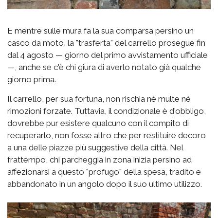
E mentre sulle mura fa la sua comparsa persino un
casco da moto, la "trasferta" del carrello prosegue fin
dal 4 agosto — giorno del primo avvistamento ufficiale
—, anche se c'è chi giura di averlo notato già qualche
giorno prima.
Il carrello, per sua fortuna, non rischia né multe né
rimozioni forzate. Tuttavia, il condizionale è d'obbligo,
dovrebbe pur esistere qualcuno con il compito di
recuperarlo, non fosse altro che per restituire decoro
a una delle piazze più suggestive della città. Nel
frattempo, chi parcheggia in zona inizia persino ad
affezionarsi a questo "profugo" della spesa, tradito e
abbandonato in un angolo dopo il suo ultimo utilizzo.