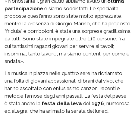
«Nonostante il gran caldo abbiamo avuto un’
ottima
partecipazione
e siamo soddisfatti. Le specialità
proposte quest’anno sono state molto apprezzate,
mentre la presenza di Giorgio Marino, che ha proposto
“friciula” e bomboloni, è stata una sorpresa graditissima
da tutti. Sono state impegnate oltre 110 persone, fra
cui tantissimi ragazzi giovani per servire ai tavoli;
insomma, tanto lavoro, ma siamo contenti per come è
andata».
La musica in piazza nelle quattro sere ha richiamato
una folla di giovani appassionati di brani dal vivo, che
hanno ascoltato con entusiasmo canzoni recenti e
melodie famose degli anni passati. La festa del paese
è stata anche la
festa della leva
del
1976
, numerosa
ed allegra, che ha animato la serata del lunedì.