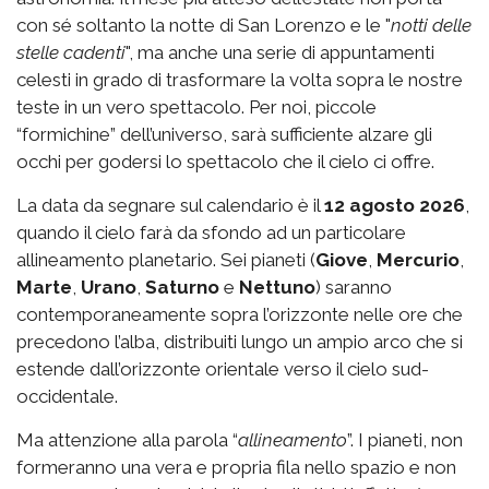
con sé soltanto la notte di San Lorenzo e le "
notti delle
stelle cadenti
", ma anche una serie di appuntamenti
celesti in grado di trasformare la volta sopra le nostre
teste in un vero spettacolo. Per noi, piccole
“formichine” dell’universo, sarà sufficiente alzare gli
occhi per godersi lo spettacolo che il cielo ci offre.
La data da segnare sul calendario è il
12 agosto 2026
,
quando il cielo farà da sfondo ad un particolare
allineamento planetario. Sei pianeti (
Giove
,
Mercurio
,
Marte
,
Urano
,
Saturno
e
Nettuno
)
saranno
contemporaneamente sopra l’orizzonte nelle ore che
precedono l’alba, distribuiti lungo un ampio arco che si
estende dall’orizzonte orientale verso il cielo sud-
occidentale.
Ma attenzione alla parola “
allineamento
”. I pianeti, non
formeranno una vera e propria fila nello spazio e non