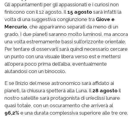
Gli appuntamenti per gli appassionati e i curiosi non
finiscono con il 12 agosto.
Il
15 agosto
sarà infatti la
volta di una suggestiva congiunzione tra
Giove e
Mercurio
, che appariranno separati da meno di un
grado. I due pianeti saranno molto luminosi, ma ancora
una volta estremamente bassi sull’orizzonte orientale.
Per tentare di osservarli sarà quindi necessario cercare
un punto con una visuale libera verso est e mettersi
all’opera poco prima dell’alba, eventualmente
aiutandosi con un binocolo.
E se l’inizio del mese astronomico sarà affidato ai
pianeti, la chiusura spetterà alla Luna.
Il
28 agosto
il
nostro satellite sarà protagonista di un’eclissi lunare
quasi totale, con un oscuramento che arriverà al
96,2%
e una durata complessiva superiore alle tre ore.