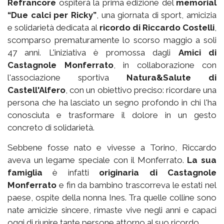
Refrancore
ospiterà la prima edizione del
memorial
“Due calci per Ricky”
, una giornata di sport, amicizia
e solidarietà dedicata al
ricordo di Riccardo Costelli
,
scomparso prematuramente lo scorso maggio a soli
47 anni. L'iniziativa è promossa dagli
Amici di
Castagnole Monferrato
, in collaborazione con
l'associazione sportiva
Natura&Salute di
Castell'Alfero
, con un obiettivo preciso: ricordare una
persona che ha lasciato un segno profondo in chi l'ha
conosciuta e trasformare il dolore in un gesto
concreto di solidarietà.
Sebbene fosse nato e vivesse a Torino, Riccardo
aveva un legame speciale con il Monferrato.
La sua
famiglia
è infatti
originaria di Castagnole
Monferrato
e fin da bambino trascorreva le estati nel
paese, ospite della nonna Ines. Tra quelle colline sono
nate amicizie sincere, rimaste vive negli anni e capaci
oggi di riunire tante persone attorno al suo ricordo.