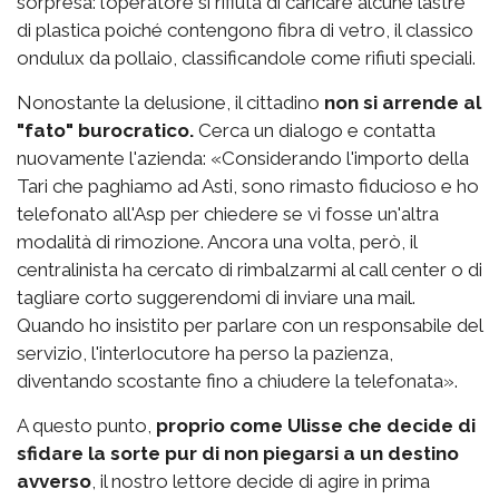
sorpresa: l’operatore si rifiuta di caricare alcune lastre
di plastica poiché contengono fibra di vetro, il classico
ondulux da pollaio, classificandole come rifiuti speciali.
Nonostante la delusione, il cittadino
non si arrende al
"fato" burocratico.
Cerca un dialogo e contatta
nuovamente l'azienda: «Considerando l'importo della
Tari che paghiamo ad Asti, sono rimasto fiducioso e ho
telefonato all'Asp per chiedere se vi fosse un'altra
modalità di rimozione. Ancora una volta, però, il
centralinista ha cercato di rimbalzarmi al call center o di
tagliare corto suggerendomi di inviare una mail.
Quando ho insistito per parlare con un responsabile del
servizio, l'interlocutore ha perso la pazienza,
diventando scostante fino a chiudere la telefonata».
A questo punto,
proprio come Ulisse che decide di
sfidare la sorte pur di non piegarsi a un destino
avverso
, il nostro lettore decide di agire in prima