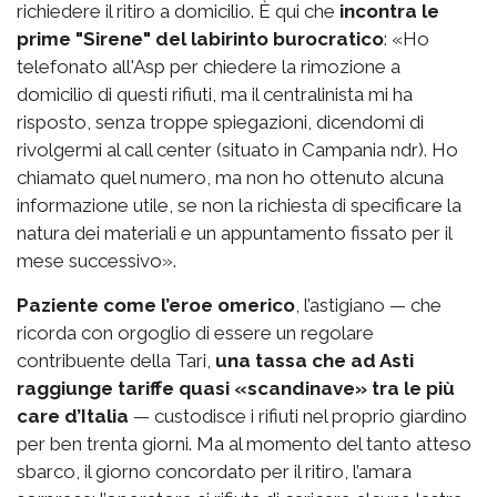
richiedere il ritiro a domicilio. È qui che
incontra le
prime "Sirene" del labirinto burocratico
: «Ho
telefonato all'Asp per chiedere la rimozione a
domicilio di questi rifiuti, ma il centralinista mi ha
risposto, senza troppe spiegazioni, dicendomi di
rivolgermi al call center (situato in Campania ndr). Ho
chiamato quel numero, ma non ho ottenuto alcuna
informazione utile, se non la richiesta di specificare la
natura dei materiali e un appuntamento fissato per il
mese successivo».
Paziente come l’eroe omerico
, l’astigiano — che
ricorda con orgoglio di essere un regolare
contribuente della Tari,
una tassa che ad Asti
raggiunge tariffe quasi «scandinave» tra le più
care d’Italia
— custodisce i rifiuti nel proprio giardino
per ben trenta giorni. Ma al momento del tanto atteso
sbarco, il giorno concordato per il ritiro, l’amara