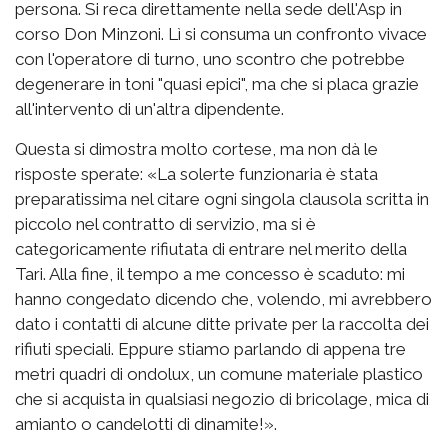
persona. Si reca direttamente nella sede dell'Asp in
corso Don Minzoni. Lì si consuma un confronto vivace
con l'operatore di turno, uno scontro che potrebbe
degenerare in toni "quasi epici", ma che si placa grazie
all'intervento di un'altra dipendente.
Questa si dimostra molto cortese, ma non dà le
risposte sperate: «La solerte funzionaria è stata
preparatissima nel citare ogni singola clausola scritta in
piccolo nel contratto di servizio, ma si è
categoricamente rifiutata di entrare nel merito della
Tari. Alla fine, il tempo a me concesso è scaduto: mi
hanno congedato dicendo che, volendo, mi avrebbero
dato i contatti di alcune ditte private per la raccolta dei
rifiuti speciali. Eppure stiamo parlando di appena tre
metri quadri di ondolux, un comune materiale plastico
che si acquista in qualsiasi negozio di bricolage, mica di
amianto o candelotti di dinamite!».