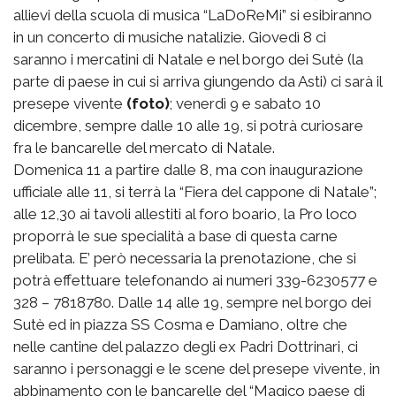
allievi della scuola di musica “LaDoReMi” si esibiranno
in un concerto di musiche natalizie. Giovedì 8 ci
saranno i mercatini di Natale e nel borgo dei Sutè (la
parte di paese in cui si arriva giungendo da Asti) ci sarà il
presepe vivente
(foto)
; venerdì 9 e sabato 10
dicembre, sempre dalle 10 alle 19, si potrà curiosare
fra le bancarelle del mercato di Natale.
Domenica 11 a partire dalle 8, ma con inaugurazione
ufficiale alle 11, si terrà la “Fiera del cappone di Natale”;
alle 12,30 ai tavoli allestiti al foro boario, la Pro loco
proporrà le sue specialità a base di questa carne
prelibata. E’ però necessaria la prenotazione, che si
potrà effettuare telefonando ai numeri 339-6230577 e
328 – 7818780. Dalle 14 alle 19, sempre nel borgo dei
Sutè ed in piazza SS Cosma e Damiano, oltre che
nelle cantine del palazzo degli ex Padri Dottrinari, ci
saranno i personaggi e le scene del presepe vivente, in
abbinamento con le bancarelle del “Magico paese di