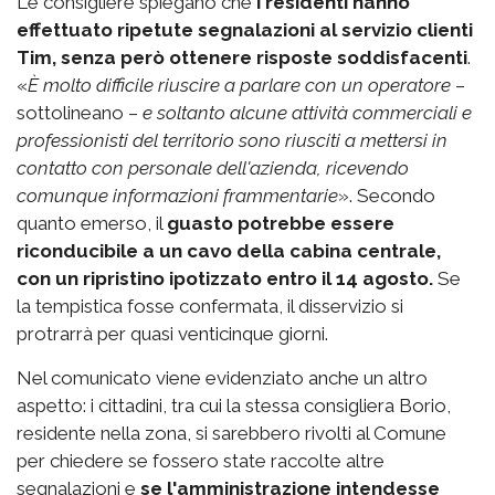
Le consigliere spiegano che
i residenti hanno
effettuato ripetute segnalazioni al servizio clienti
Tim, senza però ottenere risposte soddisfacenti
.
«
È molto difficile riuscire a parlare con un operatore
–
sottolineano –
e soltanto alcune attività commerciali e
professionisti del territorio sono riusciti a mettersi in
contatto con personale dell'azienda, ricevendo
comunque informazioni frammentarie
». Secondo
quanto emerso, il
guasto potrebbe essere
riconducibile a un cavo della cabina centrale,
con un ripristino ipotizzato entro il 14 agosto.
Se
la tempistica fosse confermata, il disservizio si
protrarrà per quasi venticinque giorni.
Nel comunicato viene evidenziato anche un altro
aspetto: i cittadini, tra cui la stessa consigliera Borio,
residente nella zona, si sarebbero rivolti al Comune
per chiedere se fossero state raccolte altre
segnalazioni e
se l'amministrazione intendesse