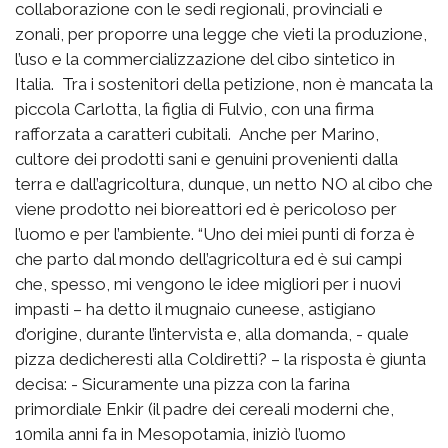
collaborazione con le sedi regionali, provinciali e
zonali, per proporre una legge che vieti la produzione,
l’uso e la commercializzazione del cibo sintetico in
Italia.
Tra i sostenitori della petizione, non è mancata la
piccola Carlotta, la figlia di Fulvio, con una firma
rafforzata a caratteri cubitali.
Anche per Marino
,
cultore dei prodotti sani e genuini provenienti dalla
terra e dall’agricoltura, dunque, un netto NO al cibo che
viene prodotto nei bioreattori ed è pericoloso per
l’uomo e per l’ambiente.
“Uno dei miei punti di forza è
che parto dal mondo dell’agricoltura ed è sui campi
che, spesso, mi vengono le idee migliori per i nuovi
impasti – ha detto il mugnaio cuneese, astigiano
d’origine, durante l’intervista e, alla domanda, - quale
pizza dedicheresti alla Coldiretti? – la risposta è giunta
decisa: - Sicuramente una pizza con la farina
primordiale Enkir (il padre dei cereali moderni che,
10mila anni fa in Mesopotamia, iniziò l’uomo