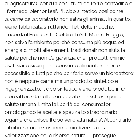
all’agricoltura), condita con i frutti dell’orto contadino e
i formaggi piemontesi”.
“Il cibo sintetico così come
la
carne da laboratorio non salva gli animali,
in quanto,
viene fabbricata sfruttando i feti delle mucche;
- ricorda il Presidente Coldiretti Asti Marco Reggio; -
non salva l’ambiente perché consuma più acqua ed
energia di molti allevamenti tradizionali; non aiuta la
salute perché non c’è garanzia che i prodotti chimici
usati siano sicuri per il consumo alimentare; non è
accessibile a tutti poiché per farla serve un bioreattore;
non è neppure carne ma un prodotto sintetico e
ingegnerizzato.
Il cibo sintetico viene prodotto in un
bioreattore da cellule impazzite
, è rischioso per la
salute umana, limita la libertà dei consumatori
omologando le scelte e spezza lo straordinario
legame che unisce il cibo vero alla natura”.
Al contrario,
- il cibo naturale sostiene la biodiversità e la
valorizzazione delle risorse naturali – prosegue