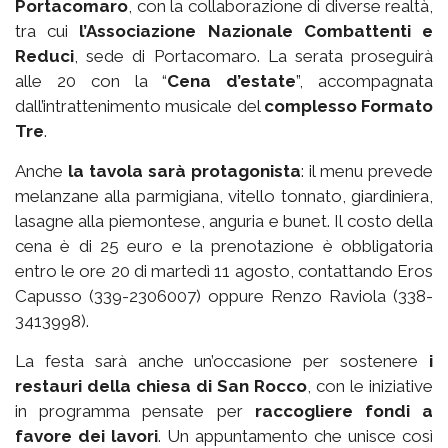
Portacomaro
, con la collaborazione di diverse realtà,
tra cui
l’Associazione Nazionale Combattenti e
Reduci
, sede di Portacomaro. La serata proseguirà
alle 20 con la “
Cena d’estate
”, accompagnata
dall’intrattenimento musicale del
complesso Formato
Tre
.
Anche
la tavola sarà protagonista
: il menu prevede
melanzane alla parmigiana, vitello tonnato, giardiniera,
lasagne alla piemontese, anguria e bunet. Il costo della
cena è di 25 euro e la prenotazione è obbligatoria
entro le ore 20 di martedì 11 agosto, contattando Eros
Capusso (339-2306007) oppure Renzo Raviola (338-
3413998).
La festa sarà anche un’occasione per sostenere
i
restauri della chiesa di San Rocco
, con le iniziative
in programma pensate per
raccogliere fondi a
favore dei lavori
. Un appuntamento che unisce così