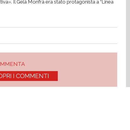
ativa». Il Gelà Monfrà era stato protagonista a “Linea
OMMENTA
OPRI I COMMENTI