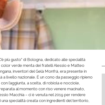
C’è più gusto” di Bologna, dedicato alle specialità
k color verde menta dei fratelli Alessio e Matteo
engana, inventori del Gelà Monfrà, era presente in
à a livello nazionale. È un cono da passeggio ripieno
con l’aggiunta, a scelta, di robiola e nocciole,
e preparata al momento con riso venere macinato,
Alessio Macchia – ci è venuta nel 2019 per rendere
a specialità creata con ingredienti del territorio,