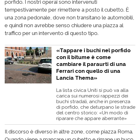
porfido. I nostri operai sono intervenuti
tempestivamente per rimettere a posto il cubetto. È
una zona pedonale, dove non transitano le automobili,
e quindi non avrebbe senso chiudere una piazza al
traffico per un intervento di questo tipo.
«Tappare i buchi nel porfido
con il bitume è come
cambiare il paraurti di una
Ferrari con quello di una
Lancia Thema»
La lista civica Uniti si può va alla
carica sui numerosi rappezzi dei
buchi stradali, anche in presenza
di porfido, che deturpano le strade
del centro storico: «Un modo di
riparare che appare aberrante»
Il discorso è diverso in altre zone, come piazza Roma.
Quando viene a mancare un cubetto e rimane un buco