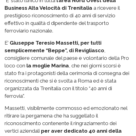
E’ stato l’unico in tutta
l’area Nord Ovest della
Business Alta Velocità di Trenitalia
a ricevere il
prestigioso riconoscimento di 40 anni di servizio
effettivo in qualità d dipendente del trasporto
ferroviario nazionale.
E’
Giuseppe Teresio Massetti, per tutti
semplicemente “Beppe”, di Revigliasco
,
consigliere comunale del paese e volontario della Pro
loco con
la moglie Marina
, che nei giorni scorsi è
stato fra i protagonisti della cerimonia di consegna dei
riconoscimenti che si è svolta a Roma ed è stata
organizzata da Trenitalia con il titolo “40 anni di
ferrovia”.
Massetti, visibilmente commosso ed emozionato nel
ritirare la pergamena che ha suggellato il
riconoscimento contenente il ringraziamento dei
vertici aziendali
per aver dedicato 40 anni della