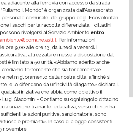
ea adiacente alla ferrovia con accesso da strada
. “Puliamo il Mondo” è organizzata dall’Assessorato
l personale comunale, del gruppo degli Ecovolontari
e i sacchi per la raccolta differenziata. I cittadini
” possono rivolgersi al Servizio Ambiente
entro
ambiente@comune.asti.it
. Per informazioni
ore 9,00 alle ore 13, da lunedì a venerdì. I
 assicurativa, attrezzature messe a disposizione dal
osti è limitato a 50 unità. «Abbiamo aderito anche
ché crediamo fortemente che sia fondamentale
 e nel miglioramento della nostra città, affinché si
e, e lo difendano da un’inciviltà dilagante» dichiara il
alsiasi iniziativa che abbia come obiettivo il
Luigi Giacomini - Contiamo su ogni singolo cittadino
accia un’azione trainante, educativa, verso chi non ha
fficienti le azioni punitive, sanzionatorie, sono
irtuose e premianti». In caso di piogge consistenti
 19 novembre.