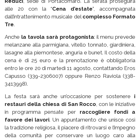
Reduci
, sede di Portacomaro. La serata proseguirà
alle 20 con la “
Cena d’estate
”, accompagnata
dall’intrattenimento musicale del
complesso Formato
Tre
.
Anche
la tavola sarà protagonista
: il menu prevede
melanzane alla parmigiana, vitello tonnato, giardiniera,
lasagne alla piemontese, anguria e bunet. Il costo della
cena è di 25 euro e la prenotazione è obbligatoria
entro le ore 20 di martedì 11 agosto, contattando Eros
Capusso (339-2306007) oppure Renzo Raviola (338-
3413998).
La festa sarà anche un’occasione per sostenere
i
restauri della chiesa di San Rocco
, con le iniziative
in programma pensate per
raccogliere fondi a
favore dei lavori
. Un appuntamento che unisce così
la tradizione religiosa, il piacere di ritrovarsi e l’impegno
della comunità per conservare un luogo caro alla