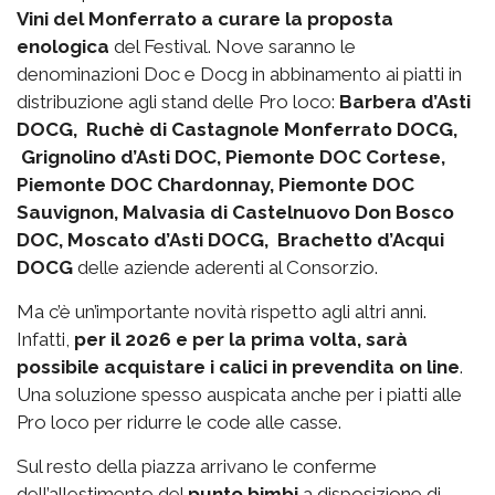
Vini del Monferrato a curare la proposta
enologica
del Festival. Nove saranno le
denominazioni Doc e Docg in abbinamento ai piatti in
distribuzione agli stand delle Pro loco:
Barbera d’Asti
DOCG, Ruchè di Castagnole Monferrato DOCG,
Grignolino d’Asti DOC, Piemonte DOC Cortese,
Piemonte DOC Chardonnay, Piemonte DOC
Sauvignon, Malvasia di Castelnuovo Don Bosco
DOC, Moscato d’Asti DOCG, Brachetto d’Acqui
DOCG
delle aziende aderenti al Consorzio.
Ma c’è un’importante novità rispetto agli altri anni.
Infatti,
per il 2026 e per la prima volta, sarà
possibile acquistare i calici in prevendita on line
.
Una soluzione spesso auspicata anche per i piatti alle
Pro loco per ridurre le code alle casse.
Sul resto della piazza arrivano le conferme
dell’allestimento del
punto bimbi
a disposizione di