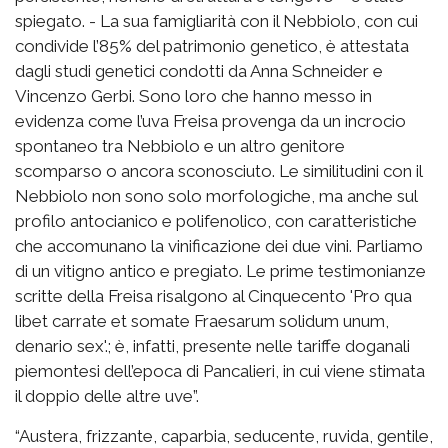
spiegato. - La sua famigliarità con il Nebbiolo, con cui
condivide l’85% del patrimonio genetico, è attestata
dagli studi genetici condotti da Anna Schneider e
Vincenzo Gerbi. Sono loro che hanno messo in
evidenza come l’uva Freisa provenga da un incrocio
spontaneo tra Nebbiolo e un altro genitore
scomparso o ancora sconosciuto. Le similitudini con il
Nebbiolo non sono solo morfologiche, ma anche sul
profilo antocianico e polifenolico, con caratteristiche
che accomunano la vinificazione dei due vini. Parliamo
di un vitigno antico e pregiato. Le prime testimonianze
scritte della Freisa risalgono al Cinquecento 'Pro qua
libet carrate et somate Fraesarum solidum unum,
denario sex'.; è, infatti, presente nelle tariffe doganali
piemontesi dell’epoca di Pancalieri, in cui viene stimata
il doppio delle altre uve”.
“Austera, frizzante, caparbia, seducente, ruvida, gentile,