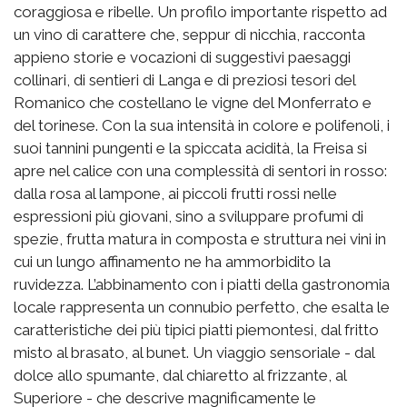
coraggiosa e ribelle. Un profilo importante rispetto ad
un vino di carattere che, seppur di nicchia, racconta
appieno storie e vocazioni di suggestivi paesaggi
collinari, di sentieri di Langa e di preziosi tesori del
Romanico che costellano le vigne del Monferrato e
del torinese. Con la sua intensità in colore e polifenoli, i
suoi tannini pungenti e la spiccata acidità, la Freisa si
apre nel calice con una complessità di sentori in rosso:
dalla rosa al lampone, ai piccoli frutti rossi nelle
espressioni più giovani, sino a sviluppare profumi di
spezie, frutta matura in composta e struttura nei vini in
cui un lungo affinamento ne ha ammorbidito la
ruvidezza. L’abbinamento con i piatti della gastronomia
locale rappresenta un connubio perfetto, che esalta le
caratteristiche dei più tipici piatti piemontesi, dal fritto
misto al brasato, al bunet. Un viaggio sensoriale - dal
dolce allo spumante, dal chiaretto al frizzante, al
Superiore - che descrive magnificamente le