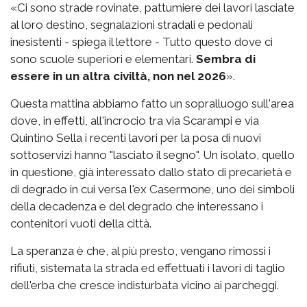
«Ci sono strade rovinate, pattumiere dei lavori lasciate
al loro destino, segnalazioni stradali e pedonali
inesistenti - spiega il lettore - Tutto questo dove ci
sono scuole superiori e elementari.
Sembra di
essere in un altra civiltà, non nel 2026
».
Questa mattina abbiamo fatto un sopralluogo sull'area
dove, in effetti, all'incrocio tra via Scarampi e via
Quintino Sella i recenti lavori per la posa di nuovi
sottoservizi hanno "lasciato il segno". Un isolato, quello
in questione, già interessato dallo stato di precarietà e
di degrado in cui versa l'ex Casermone, uno dei simboli
della decadenza e del degrado che interessano i
contenitori vuoti della città.
La speranza è che, al più presto, vengano rimossi i
rifiuti, sistemata la strada ed effettuati i lavori di taglio
dell'erba che cresce indisturbata vicino ai parcheggi.