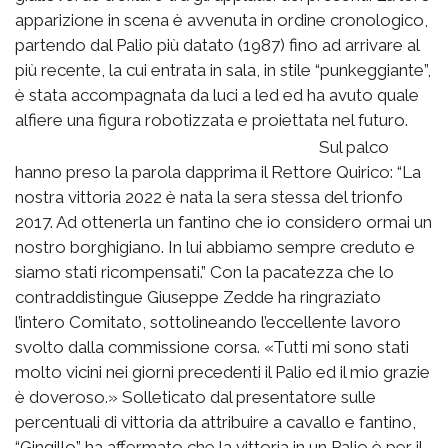
apparizione in scena è avvenuta in ordine cronologico,
partendo dal Palio più datato (1987) fino ad arrivare al
più recente, la cui entrata in sala, in stile “punkeggiante”,
è stata accompagnata da luci a led ed ha avuto quale
alfiere una figura robotizzata e proiettata nel futuro.
Sul palco
hanno preso la parola dapprima il Rettore Quirico: “La
nostra vittoria 2022 è nata la sera stessa del trionfo
2017. Ad ottenerla un fantino che io considero ormai un
nostro borghigiano. In lui abbiamo sempre creduto e
siamo stati ricompensati.” Con la pacatezza che lo
contraddistingue Giuseppe Zedde ha ringraziato
l’intero Comitato, sottolineando l’eccellente lavoro
svolto dalla commissione corsa. «Tutti mi sono stati
molto vicini nei giorni precedenti il Palio ed il mio grazie
è doveroso.» Solleticato dal presentatore sulle
percentuali di vittoria da attribuire a cavallo e fantino,
“Gingillo” ha affermato che la vittoria in un Palio è per il