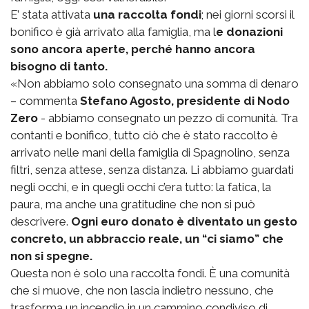
E’ stata attivata
una raccolta fondi
; nei giorni scorsi il
bonifico è già arrivato alla famiglia, ma l
e donazioni
sono ancora aperte, perché hanno ancora
bisogno di tanto.
«Non abbiamo solo consegnato una somma di denaro
– commenta
Stefano Agosto, presidente di Nodo
Zero
- abbiamo consegnato un pezzo di comunità. Tra
contanti e bonifico, tutto ciò che è stato raccolto è
arrivato nelle mani della famiglia di Spagnolino, senza
filtri, senza attese, senza distanza. Li abbiamo guardati
negli occhi, e in quegli occhi c’era tutto: la fatica, la
paura, ma anche una gratitudine che non si può
descrivere.
Ogni euro donato è diventato un gesto
concreto, un abbraccio reale, un “ci siamo” che
non si spegne.
Questa non è solo una raccolta fondi. È una comunità
che si muove, che non lascia indietro nessuno, che
trasforma un incendio in un cammino condiviso di