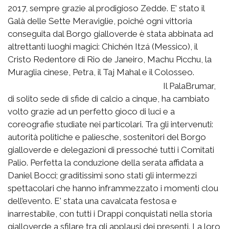
2017, sempre grazie al prodigioso Zedde. E’ stato il
Galà delle Sette Meraviglie, poiché ogni vittoria
conseguita dal Borgo gialloverde è stata abbinata ad
altrettanti luoghi magici: Chichén Itzá (Messico), il
Cristo Redentore di Rio de Janeiro, Machu Picchu, la
Muraglia cinese, Petra, il Taj Mahal e il Colosseo.
Il PalaBrumar,
di solito sede di sfide di calcio a cinque, ha cambiato
volto grazie ad un perfetto gioco di luci e a
coreografie studiate nei particolari. Tra gli intervenuti:
autorità politiche e paliesche, sostenitori del Borgo
gialloverde e delegazioni di pressoché tutti i Comitati
Palio. Perfetta la conduzione della serata affidata a
Daniel Bocci; graditissimi sono stati gli intermezzi
spettacolari che hanno inframmezzato i momenti clou
dell’evento. E' stata una cavalcata festosa e
inarrestabile, con tutti i Drappi conquistati nella storia
gialloverde a sfilare tra gli applausi dei presenti. La loro