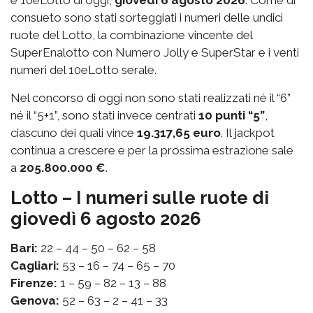
e 10eLotto di oggi,
giovedì 6 agosto 2026
. Come di
consueto sono stati sorteggiati i numeri delle undici
ruote del Lotto, la combinazione vincente del
SuperEnalotto con Numero Jolly e SuperStar e i venti
numeri del 10eLotto serale.
Nel concorso di oggi non sono stati realizzati né il “6”
né il “5+1”, sono stati invece centrati
10 punti “5”
,
ciascuno dei quali vince
19.317,65 euro
. Il jackpot
continua a crescere e per la prossima estrazione sale
a
205.800.000 €
.
Lotto – I numeri sulle ruote di
giovedì 6 agosto 2026
Bari:
22 – 44 – 50 – 62 – 58
Cagliari:
53 – 16 – 74 – 65 – 70
Firenze:
1 – 59 – 82 – 13 – 88
Genova:
52 – 63 – 2 – 41 – 33