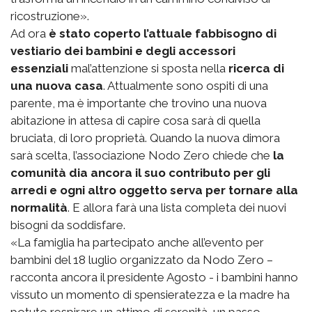
ricostruzione».
Ad ora
è stato coperto l’attuale fabbisogno di
vestiario dei bambini e degli accessori
essenziali
mal’attenzione si sposta nella
ricerca di
una nuova casa
. Attualmente sono ospiti di una
parente, ma è importante che trovino una nuova
abitazione in attesa di capire cosa sarà di quella
bruciata, di loro proprietà. Quando la nuova dimora
sarà scelta, l’associazione Nodo Zero chiede che
la
comunità dia ancora il suo contributo per gli
arredi e ogni altro oggetto serva per tornare alla
normalità
. E allora farà una lista completa dei nuovi
bisogni da soddisfare.
«La famiglia ha partecipato anche all’evento per
bambini del 18 luglio organizzato da Nodo Zero –
racconta ancora il presidente Agosto - i bambini hanno
vissuto un momento di spensieratezza e la madre ha
potuto respirare un attimo di serenità, un passo