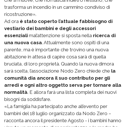
che si muove, che non lascia indietro nessuno, che
trasforma un incendio in un cammino condiviso di
ricostruzione».
Ad ora
è stato coperto l’attuale fabbisogno di
vestiario dei bambini e degli accessori
essenziali
mal’attenzione si sposta nella
ricerca di
una nuova casa
. Attualmente sono ospiti di una
parente, ma è importante che trovino una nuova
abitazione in attesa di capire cosa sarà di quella
bruciata, di loro proprietà. Quando la nuova dimora
sarà scelta, l’associazione Nodo Zero chiede che
la
comunità dia ancora il suo contributo per gli
arredi e ogni altro oggetto serva per tornare alla
normalità
. E allora farà una lista completa dei nuovi
bisogni da soddisfare.
«La famiglia ha partecipato anche all’evento per
bambini del 18 luglio organizzato da Nodo Zero –
racconta ancora il presidente Agosto - i bambini hanno