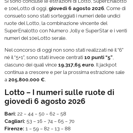
Si sono concluse le estrazioni di Lotto, SuperEnalotto
e 10eLotto di oggi,
giovedì 6 agosto 2026
. Come di
consueto sono stati sorteggiati i numeri delle undici
ruote del Lotto, la combinazione vincente del
SuperEnalotto con Numero Jolly e SuperStar e i venti
numeri del 10eLotto serale.
Nel concorso di oggi non sono stati realizzati né il “6”
né il “5+1”, sono stati invece centrati
10 punti “5”
,
ciascuno dei quali vince
19.317,65 euro
. Il jackpot
continua a crescere e per la prossima estrazione sale
a
205.800.000 €
.
Lotto – I numeri sulle ruote di
giovedì 6 agosto 2026
Bari:
22 – 44 – 50 – 62 – 58
Cagliari:
53 – 16 – 74 – 65 – 70
Firenze:
1 – 59 – 82 – 13 – 88