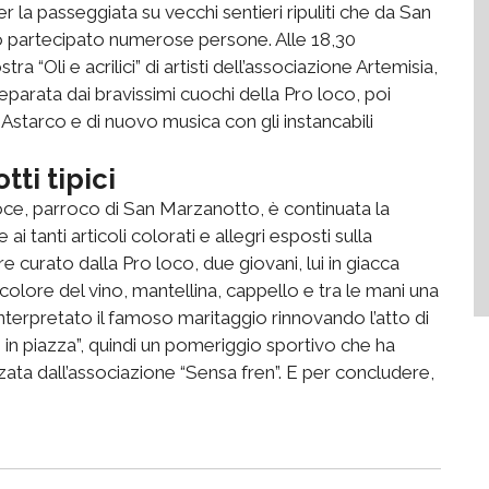
r la passeggiata su vecchi sentieri ripuliti che da San
 partecipato numerose persone. Alle 18,30
a “Oli e acrilici” di artisti dell’associazione Artemisia,
reparata dai bravissimi cuochi della Pro loco, poi
 Astarco e di nuovo musica con gli instancabili
ti tipici
ce, parroco di San Marzanotto, è continuata la
e ai tanti articoli colorati e allegri esposti sulla
 curato dalla Pro loco, due giovani, lui in giacca
colore del vino, mantellina, cappello e tra le mani una
interpretato il famoso maritaggio rinnovando l’atto di
 in piazza”, quindi un pomeriggio sportivo che ha
zzata dall’associazione “Sensa fren”. E per concludere,