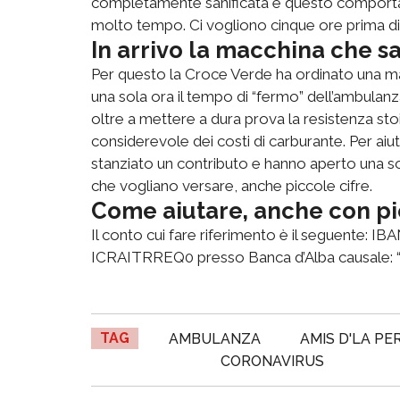
completamente sanificata e questo comporta no
molto tempo. Ci vogliono cinque ore prima di 
In arrivo la macchina che s
Per questo la Croce Verde ha ordinato una mac
una sola ora il tempo di “fermo” dell’ambulanz
oltre a mettere a dura prova la resistenza s
considerevole dei costi di carburante. Per aiu
stanziato un contributo e hanno aperto una sott
che vogliano versare, anche piccole cifre.
Come aiutare, anche con pi
Il conto cui fare riferimento è il seguente:
ICRAITRREQ0 presso Banca d’Alba causale: “
TAG
AMBULANZA
AMIS D'LA PE
CORONAVIRUS