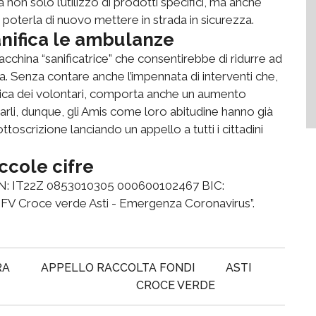
n solo l’utilizzo di prodotti specifici, ma anche
poterla di nuovo mettere in strada in sicurezza.
anifica le ambulanze
china “sanificatrice” che consentirebbe di ridurre ad
a. Senza contare anche l’impennata di interventi che,
toica dei volontari, comporta anche un aumento
tarli, dunque, gli Amis come loro abitudine hanno già
oscrizione lanciando un appello a tutti i cittadini
ccole cifre
 IBAN: IT22Z 0853010305 000600102467 BIC:
FV Croce verde Asti - Emergenza Coronavirus”.
RA
APPELLO RACCOLTA FONDI
ASTI
CROCE VERDE