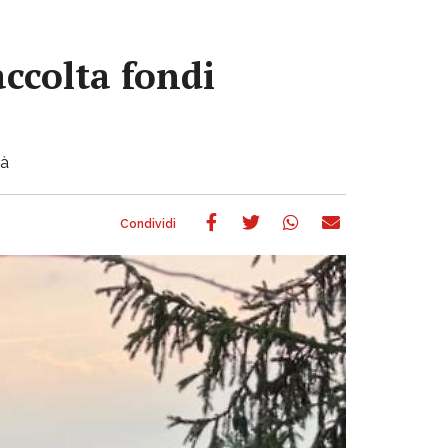
accolta fondi
tà