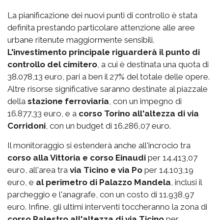
La pianificazione dei nuovi punti di controllo è stata
definita prestando particolare attenzione alle aree
urbane ritenute maggiormente sensibili.
L'investimento principale riguarderà il punto di
controllo del cimitero
, a cui è destinata una quota di
38.078,13 euro, pari a ben il 27% del totale delle opere.
Altre risorse significative saranno destinate al piazzale
della
stazione ferroviaria
, con un impegno di
16.877,33 euro, e a
corso Torino all'altezza di via
Corridoni
, con un budget di 16.286,07 euro.
Il monitoraggio si estenderà anche all'incrocio tra
corso alla Vittoria e corso Einaudi
per 14.413,07
euro, all'area tra
via Ticino e via Po
per 14.103,19
euro, e
al perimetro di Palazzo Mandela
, inclusi il
parcheggio e l'anagrafe, con un costo di 11.938,97
euro. Infine, gli ultimi interventi toccheranno la zona di
corso Palestro
all'altezza di via Ticino
per