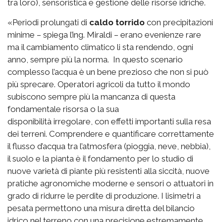
tra loro), sensoristica e gestione delle risorse idriche.
«Periodi prolungati di
caldo torrido
con precipitazioni
minime – spiega l’ing. Miraldi – erano evenienze rare
ma il cambiamento climatico li sta rendendo, ogni
anno, sempre più la norma. In questo scenario
complesso l’acqua è un bene prezioso che non si può
più sprecare. Operatori agricoli da tutto il mondo
subiscono sempre più la mancanza di questa
fondamentale risorsa o la sua
disponibilità irregolare, con effetti importanti sulla resa
dei terreni. Comprendere e quantificare correttamente
il flusso d’acqua tra l’atmosfera (pioggia, neve, nebbia),
il suolo e la pianta è il fondamento per lo studio di
nuove varietà di piante più resistenti alla siccità, nuove
pratiche agronomiche moderne e sensori o attuatori in
grado di ridurre le perdite di produzione. I lisimetri a
pesata permettono una misura diretta del bilancio
idrico nel terreno con una precisione estremamente