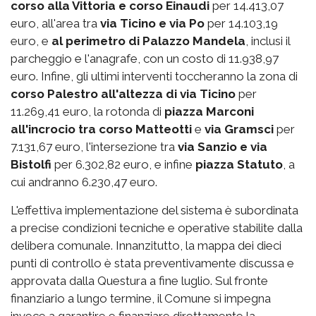
corso alla Vittoria e corso Einaudi
per 14.413,07
euro, all'area tra
via Ticino e via Po
per 14.103,19
euro, e
al perimetro di Palazzo Mandela
, inclusi il
parcheggio e l'anagrafe, con un costo di 11.938,97
euro. Infine, gli ultimi interventi toccheranno la zona di
corso Palestro
all'altezza di via Ticino
per
11.269,41 euro, la rotonda di
piazza Marconi
all'incrocio tra corso Matteotti
e
via Gramsci
per
7.131,67 euro, l'intersezione tra
via Sanzio e via
Bistolfi
per 6.302,82 euro, e infine
piazza Statuto
, a
cui andranno 6.230,47 euro.
L'effettiva implementazione del sistema è subordinata
a precise condizioni tecniche e operative stabilite dalla
delibera comunale. Innanzitutto, la mappa dei dieci
punti di controllo è stata preventivamente discussa e
approvata dalla Questura a fine luglio. Sul fronte
finanziario a lungo termine, il Comune si impegna