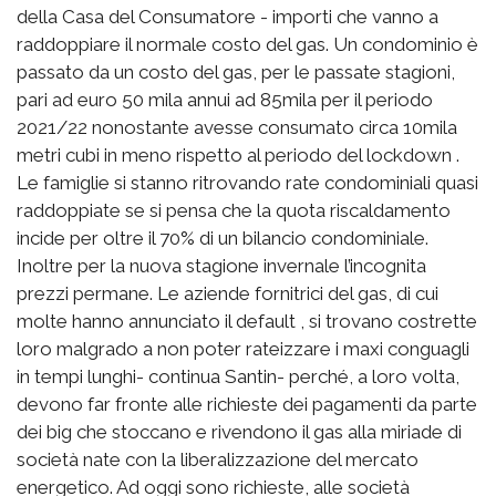
della Casa del Consumatore - importi che vanno a
raddoppiare il normale costo del gas. Un condominio è
passato da un costo del gas, per le passate stagioni,
pari ad euro 50 mila annui ad 85mila per il periodo
2021/22 nonostante avesse consumato circa 10mila
metri cubi in meno rispetto al periodo del lockdown .
Le famiglie si stanno ritrovando rate condominiali quasi
raddoppiate se si pensa che la quota riscaldamento
incide per oltre il 70% di un bilancio condominiale.
Inoltre per la nuova stagione invernale l’incognita
prezzi permane. Le aziende fornitrici del gas, di cui
molte hanno annunciato il default , si trovano costrette
loro malgrado a non poter rateizzare i maxi conguagli
in tempi lunghi- continua Santin- perché, a loro volta,
devono far fronte alle richieste dei pagamenti da parte
dei big che stoccano e rivendono il gas alla miriade di
società nate con la liberalizzazione del mercato
energetico. Ad oggi sono richieste, alle società