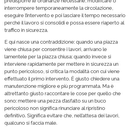
predisporre le ordinanze necessarie, modificare o
interrompere temporaneamente la circolazione,
eseguire l’intervento e poi lasciare il tempo necessario
perché il lavoro si consolidi e possa essere riaperto al
traffico in sicurezza.
E qui nasce una contraddizione: quando una piazza
viene chiusa per consentire i lavori, arrivano le
lamentele per la piazza chiusa; quando invece si
interviene rapidamente per mettere in sicurezza un
punto pericoloso, si critica la modalità con cui viene
effettuato il primo intervento. È giusto chiedere una
manutenzione migliore e più programmata. Ma è
altrettanto giusto raccontare le cose per quello che
sono: mettere una pezza d’asfalto su un buco
pericoloso non significa rinunciare al ripristino
definitivo. Significa evitare che, nell’attesa dei lavori,
qualcuno si faccia male.