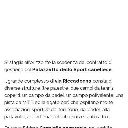
Si staglia all’orizzonte la scadenza del contratto di
gestione del
Palazzetto
dello Sport canellese
.
Il grande complesso di
via
Riccadonna
consta di
diverse strutture (tre palestre, due campi da tennis
coperti, un campo da padel, un campo polivalente, una
pista da MTB ed allegato bar) che ospitano molte
associazioni sportive del territorio, dal padel, alla
pallavolo, alle arti marziali, al tennis e tanto altro.
Durante l’ultimo
Consiglio comunale
, nell’ambito