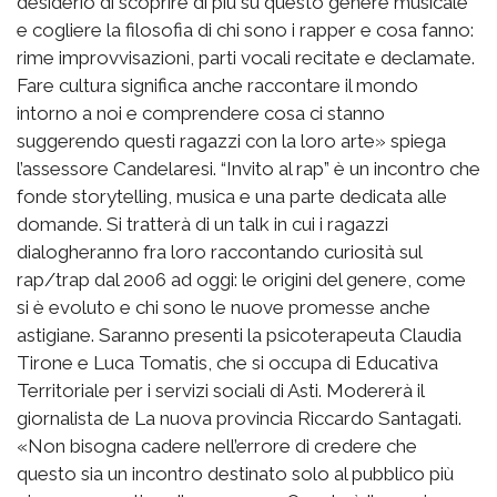
desiderio di scoprire di più su questo genere musicale
e cogliere la filosofia di chi sono i rapper e cosa fanno:
rime improvvisazioni, parti vocali recitate e declamate.
Fare cultura significa anche raccontare il mondo
intorno a noi e comprendere cosa ci stanno
suggerendo questi ragazzi con la loro arte» spiega
l’assessore Candelaresi. “Invito al rap” è un incontro che
fonde storytelling, musica e una parte dedicata alle
domande. Si tratterà di un talk in cui i ragazzi
dialogheranno fra loro raccontando curiosità sul
rap/trap dal 2006 ad oggi: le origini del genere, come
si è evoluto e chi sono le nuove promesse anche
astigiane. Saranno presenti la psicoterapeuta Claudia
Tirone e Luca Tomatis, che si occupa di Educativa
Territoriale per i servizi sociali di Asti. Modererà il
giornalista de La nuova provincia Riccardo Santagati.
«Non bisogna cadere nell’errore di credere che
questo sia un incontro destinato solo al pubblico più