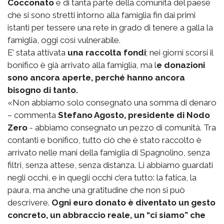
Cocconato
e di tanta parte della comunità del paese
che si sono stretti intorno alla famiglia fin dai primi
istanti per tessere una rete in grado di tenere a galla la
famiglia, oggi così vulnerabile.
E’ stata attivata
una raccolta fondi
; nei giorni scorsi il
bonifico è già arrivato alla famiglia, ma l
e donazioni
sono ancora aperte, perché hanno ancora
bisogno di tanto.
«Non abbiamo solo consegnato una somma di denaro
– commenta
Stefano Agosto, presidente di Nodo
Zero
- abbiamo consegnato un pezzo di comunità. Tra
contanti e bonifico, tutto ciò che è stato raccolto è
arrivato nelle mani della famiglia di Spagnolino, senza
filtri, senza attese, senza distanza. Li abbiamo guardati
negli occhi, e in quegli occhi c’era tutto: la fatica, la
paura, ma anche una gratitudine che non si può
descrivere.
Ogni euro donato è diventato un gesto
concreto, un abbraccio reale, un “ci siamo” che