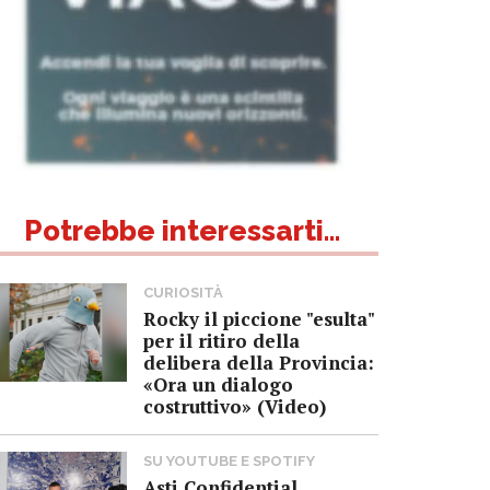
Potrebbe interessarti...
CURIOSITÀ
Rocky il piccione "esulta"
per il ritiro della
delibera della Provincia:
«Ora un dialogo
costruttivo» (Video)
SU YOUTUBE E SPOTIFY
Asti Confidential