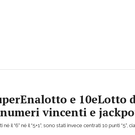
uperEnalotto e 10eLotto d
i numeri vincenti e jackp
 né il “6” né il “5+1”, sono stati invece centrati 10 punti “5”,