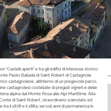
Castelli aperti” e tra gli edifici di interesse storico
 Conte Paolo Ballada di Saint Robert di Castagnole
rico castagnolese, all’interno di un pregevole parco,
line castagnolesi costellate di pregiati vigneti e delle
tena alpina dal Monte Rosa alle Alpi Marittime. Alta
l Conte di Saint Robert, straordinario scienziato ed
 tra il 1878 e il 1884: sei soli anni di permanenza in