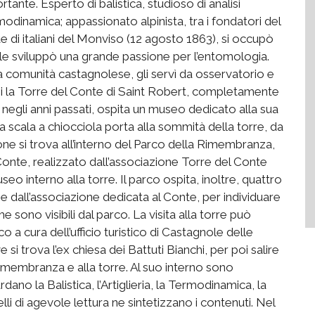
nte. Esperto di balistica, studioso di analisi
odinamica; appassionato alpinista, tra i fondatori del
 di italiani del Monviso (12 agosto 1863), si occupò
nole sviluppò una grande passione per l’entomologia.
a comunità castagnolese, gli servì da osservatorio e
gi la Torre del Conte di Saint Robert, completamente
negli anni passati, ospita un museo dedicato alla sua
va scala a chiocciola porta alla sommità della torre, da
one si trova all’interno del Parco della Rimembranza,
onte, realizzato dall’associazione Torre del Conte
eo interno alla torre. Il parco ospita, inoltre, quattro
I e dall’associazione dedicata al Conte, per individuare
me sono visibili dal parco. La visita alla torre può
o a cura dell’ufficio turistico di Castagnole delle
i trova l’ex chiesa dei Battuti Bianchi, per poi salire
Rimembranza e alla torre. Al suo interno sono
dano la Balistica, l’Artiglieria, la Termodinamica, la
li di agevole lettura ne sintetizzano i contenuti. Nel