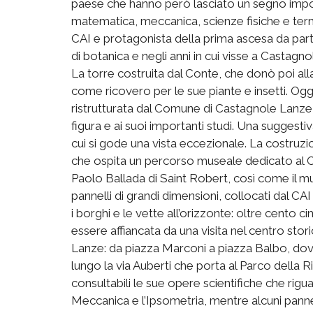
paese che hanno però lasciato un segno importa
matematica, meccanica, scienze fisiche e term
CAI e protagonista della prima ascesa da parte
di botanica e negli anni in cui visse a Castag
La torre costruita dal Conte, che donò poi all
come ricovero per le sue piante e insetti. Og
ristrutturata dal Comune di Castagnole Lanze 
figura e ai suoi importanti studi. Una suggesti
cui si gode una vista eccezionale. La costruzi
che ospita un percorso museale dedicato al C
Paolo Ballada di Saint Robert, così come il mus
pannelli di grandi dimensioni, collocati dal CA
i borghi e le vette all’orizzonte: oltre cento ci
essere affiancata da una visita nel centro storic
Lanze: da piazza Marconi a piazza Balbo, dove s
lungo la via Auberti che porta al Parco della 
consultabili le sue opere scientifiche che riguar
Meccanica e l’Ipsometria, mentre alcuni pannel