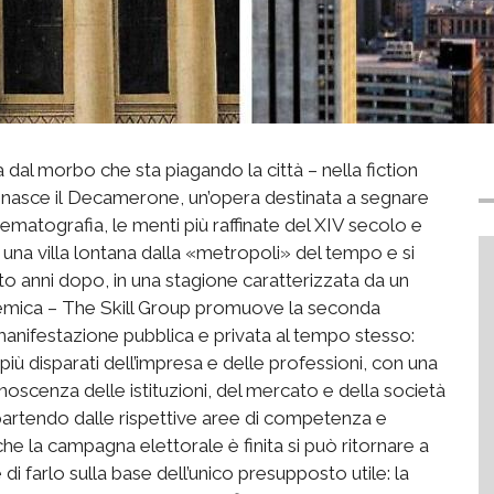
a dal morbo che sta piagando la città – nella fiction
– nasce il Decamerone, un’opera destinata a segnare
inematografia, le menti più raffinate del XIV secolo e
in una villa lontana dalla «metropoli» del tempo e si
o anni dopo, in una stagione caratterizzata da un
emica – The Skill Group promuove la seconda
nifestazione pubblica e privata al tempo stesso:
 più disparati dell’impresa e delle professioni, con una
scenza delle istituzioni, del mercato e della società
 partendo dalle rispettive aree di competenza e
he la campagna elettorale è finita si può ritornare a
di farlo sulla base dell’unico presupposto utile: la