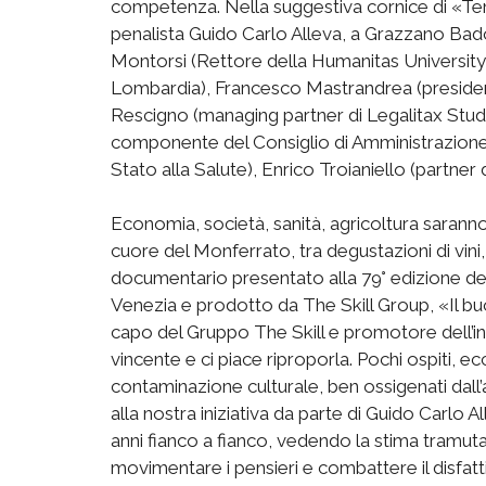
competenza. Nella suggestiva cornice di «Tenu
penalista Guido Carlo Alleva, a Grazzano Badogl
Montorsi (Rettore della Humanitas University),
Lombardia), Francesco Mastrandrea (president
Rescigno (managing partner di Legalitax Studi
componente del Consiglio di Amministrazione d
Stato alla Salute), Enrico Troianiello (partner 
Economia, società, sanità, agricoltura saranno
cuore del Monferrato, tra degustazioni di vini,
documentario presentato alla 79° edizione del
Venezia e prodotto da The Skill Group, «Il bu
capo del Gruppo The Skill e promotore dell’i
vincente e ci piace riproporla. Pochi ospiti, ec
contaminazione culturale, ben ossigenati dall’
alla nostra iniziativa da parte di Guido Carlo A
anni fianco a fianco, vedendo la stima tramut
movimentare i pensieri e combattere il disfat