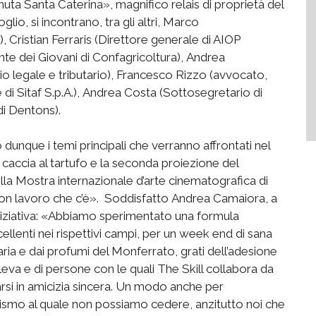
ta Santa Caterina», magnifico relais di proprietà del
io, si incontrano, tra gli altri, Marco
 Cristian Ferraris (Direttore generale di AIOP
e dei Giovani di Confagricoltura), Andrea
o legale e tributario), Francesco Rizzo (avvocato,
i Sitaf S.p.A.), Andrea Costa (Sottosegretario di
di Dentons).
 dunque i temi principali che verranno affrontati nel
 caccia al tartufo e la seconda proiezione del
la Mostra internazionale d’arte cinematografica di
on lavoro che c’è».
Soddisfatto Andrea Camaiora, a
niziativa: «Abbiamo sperimentato una formula
cellenti nei rispettivi campi, per un week end di sana
aria e dai profumi del Monferrato, grati dell’adesione
lleva e di persone con le quali The Skill collabora da
arsi in amicizia sincera. Un modo anche per
tismo al quale non possiamo cedere, anzitutto noi che