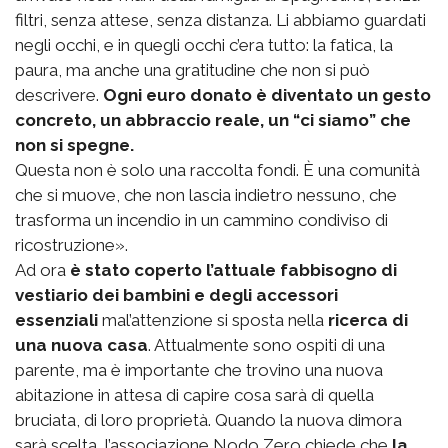
filtri, senza attese, senza distanza. Li abbiamo guardati
negli occhi, e in quegli occhi c’era tutto: la fatica, la
paura, ma anche una gratitudine che non si può
descrivere.
Ogni euro donato è diventato un gesto
concreto, un abbraccio reale, un “ci siamo” che
non si spegne.
Questa non è solo una raccolta fondi. È una comunità
che si muove, che non lascia indietro nessuno, che
trasforma un incendio in un cammino condiviso di
ricostruzione».
Ad ora
è stato coperto l’attuale fabbisogno di
vestiario dei bambini e degli accessori
essenziali
mal’attenzione si sposta nella
ricerca di
una nuova casa
. Attualmente sono ospiti di una
parente, ma è importante che trovino una nuova
abitazione in attesa di capire cosa sarà di quella
bruciata, di loro proprietà. Quando la nuova dimora
sarà scelta, l’associazione Nodo Zero chiede che
la