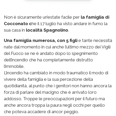
Non è sicuramente un’estate facile per
la famiglia di
Cocconato c
he il 17 luglio ha visto andare in fumo la
sua casa in
località Spagnolino
.
Una famiglia numerosa, con 5 figli
e tante necessità
nate dal momento in cui anche l’ultimo mezzo dei Vigili
del Fuoco se ne è andato dopo lo spegnimento
dell’incendio che ha completamente distrutto
l’immobile.
L’incendio ha cambiato in modo traumatico il modo di
vivere della famiglia e la sua percezione della
quotidianità, al punto che i genitori non hanno ancora la
forza di parlare del macigno che è arrivato loro
addosso. Troppe le preoccupazioni per il futuro ma
anche ancora troppa la paura negli occhi per quello
che poteva accadere di ancor peggio.