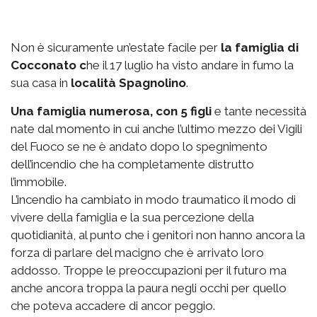
Non è sicuramente un’estate facile per
la famiglia di
Cocconato c
he il 17 luglio ha visto andare in fumo la
sua casa in
località Spagnolino
.
Una famiglia numerosa, con 5 figli
e tante necessità
nate dal momento in cui anche l’ultimo mezzo dei Vigili
del Fuoco se ne è andato dopo lo spegnimento
dell’incendio che ha completamente distrutto
l’immobile.
L’incendio ha cambiato in modo traumatico il modo di
vivere della famiglia e la sua percezione della
quotidianità, al punto che i genitori non hanno ancora la
forza di parlare del macigno che è arrivato loro
addosso. Troppe le preoccupazioni per il futuro ma
anche ancora troppa la paura negli occhi per quello
che poteva accadere di ancor peggio.