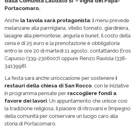
dalla Comunità Laudato Si’ – Vigna del Papa-
Portacomaro.
Anche
la tavola sarà protagonista
: il menu prevede
melanzane alla parmigiana, vitello tonnato, giardiniera,
lasagne alla piemontese, anguria e bunet. Il costo della
cena è di 25 euro e la prenotazione è obbligatoria
entro le ore 20 di martedì 11 agosto, contattando Eros
Capusso (339-2306007) oppure Renzo Raviola (338-
3413998).
La festa sarà anche un’occasione per sostenere
i
restauri della chiesa di San Rocco
, con le iniziative
in programma pensate per
raccogliere fondi a
favore dei lavori
. Un appuntamento che unisce così
la tradizione religiosa, il piacere di ritrovarsi e l’impegno
della comunità per conservare un luogo caro alla
storia di Portacomaro.