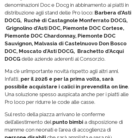
denominazioni Doc e Docg in abbinamento ai piatti in
distribuzione agli stand delle Pro loco:
Barbera d’Asti
DOCG, Ruchè di Castagnole Monferrato DOCG,
Grignolino d’Asti DOC, Piemonte DOC Cortese,
Piemonte DOC Chardonnay, Piemonte DOC
Sauvignon, Malvasia di Castelnuovo Don Bosco
DOC, Moscato d’Asti DOCG, Brachetto d’Acqui
DOCG
delle aziende aderenti al Consorzio.
Ma c’è un’importante novità rispetto agli altri anni.
Infatti,
per il 2026 e per la prima volta, sarà
possibile acquistare i calici in prevendita on line
.
Una soluzione spesso auspicata anche per i piatti alle
Pro loco per ridurre le code alle casse.
Sul resto della piazza arrivano le conferme
dell’allestimento del
punto bimbi
a disposizione di
mamme con neonati e l’area di accoglienza di
persone disabili
che sarà ampliata e resa più