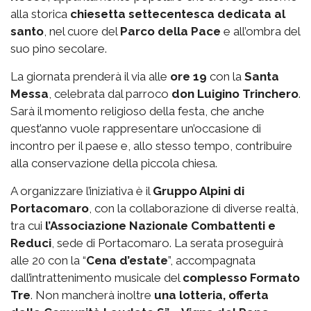
alla storica
chiesetta settecentesca dedicata al
santo
, nel cuore del
Parco della Pace
e all’ombra del
suo pino secolare.
La giornata prenderà il via alle
ore 19
con la
Santa
Messa
, celebrata dal parroco
don Luigino Trinchero
.
Sarà il momento religioso della festa, che anche
quest’anno vuole rappresentare un’occasione di
incontro per il paese e, allo stesso tempo, contribuire
alla conservazione della piccola chiesa.
A organizzare l’iniziativa è il
Gruppo Alpini di
Portacomaro
, con la collaborazione di diverse realtà,
tra cui
l’Associazione Nazionale Combattenti e
Reduci
, sede di Portacomaro. La serata proseguirà
alle 20 con la “
Cena d’estate
”, accompagnata
dall’intrattenimento musicale del
complesso Formato
Tre
. Non mancherà inoltre
una lotteria, offerta