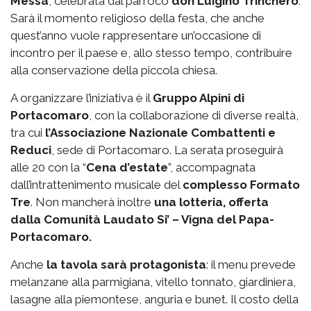
Messa
, celebrata dal parroco
don Luigino Trinchero
.
Sarà il momento religioso della festa, che anche
quest’anno vuole rappresentare un’occasione di
incontro per il paese e, allo stesso tempo, contribuire
alla conservazione della piccola chiesa.
A organizzare l’iniziativa è il
Gruppo Alpini di
Portacomaro
, con la collaborazione di diverse realtà,
tra cui
l’Associazione Nazionale Combattenti e
Reduci
, sede di Portacomaro. La serata proseguirà
alle 20 con la “
Cena d’estate
”, accompagnata
dall’intrattenimento musicale del
complesso Formato
Tre
. Non mancherà inoltre
una lotteria, offerta
dalla Comunità Laudato Si’ – Vigna del Papa-
Portacomaro.
Anche
la tavola sarà protagonista
: il menu prevede
melanzane alla parmigiana, vitello tonnato, giardiniera,
lasagne alla piemontese, anguria e bunet. Il costo della