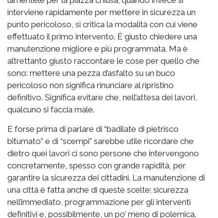
lamentele per la piazza chiusa; quando invece si
interviene rapidamente per mettere in sicurezza un
punto pericoloso, si critica la modalità con cui viene
effettuato il primo intervento. È giusto chiedere una
manutenzione migliore e più programmata. Ma è
altrettanto giusto raccontare le cose per quello che
sono: mettere una pezza d’asfalto su un buco
pericoloso non significa rinunciare al ripristino
definitivo. Significa evitare che, nell’attesa dei lavori,
qualcuno si faccia male.
E forse prima di parlare di “badilate di pietrisco
bitumato” e di “scempi” sarebbe utile ricordare che
dietro quei lavori ci sono persone che intervengono
concretamente, spesso con grande rapidità, per
garantire la sicurezza dei cittadini. La manutenzione di
una città è fatta anche di queste scelte: sicurezza
nell’immediato, programmazione per gli interventi
definitivi e, possibilmente, un po’ meno di polemica.