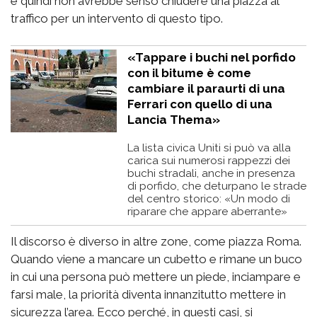
e quindi non avrebbe senso chiudere una piazza al
traffico per un intervento di questo tipo.
«Tappare i buchi nel porfido
con il bitume è come
cambiare il paraurti di una
Ferrari con quello di una
Lancia Thema»
La lista civica Uniti si può va alla
carica sui numerosi rappezzi dei
buchi stradali, anche in presenza
di porfido, che deturpano le strade
del centro storico: «Un modo di
riparare che appare aberrante»
Il discorso è diverso in altre zone, come piazza Roma.
Quando viene a mancare un cubetto e rimane un buco
in cui una persona può mettere un piede, inciampare e
farsi male, la priorità diventa innanzitutto mettere in
sicurezza l’area. Ecco perché, in questi casi, si