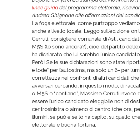
linee guida
del programma elettorale, ricevia
Andrea Ghignone alle affermazioni del candid
La foga elettorale, come purtroppo vediamo an
anche a livello locale. Leggo sull'edizione on
Cerruti, consigliere comunale di Asti, candidato
M5S (lo sono ancora?), cioè del partito dell
ha dichiarato che lui sarebbe l’unico candidato,
Però! Se le sue dichiarazioni sono state ripo
e lode” per l’autostima, ma solo un 6- per l’um
correttezza nei confronti di altri candidati che
avversari cercando, in questo modo, di raccatta
o M5S o “contiano”, Massimo Cerruti invece d
essere l’unico candidato eleggibile non di dest
centrosinistra o almeno di centro (che ora, per 
illumini, se può e se lo ha capito, su quell
elettorale e buona fortuna.