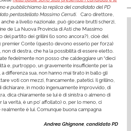
mo e pubblichiamo la replica del candidato del PD
ato pentastellato Massimo Cerruti.
Caro direttore,
che a livello nazionale, può giocare brutti scherzi,
 line de La Nuova Provincia di Asti che Massimo
 del partito dei grillini (lo sono ancora?), cioè del
’ex premier Conte (questo devono esserlo per forza)
 non di destra, che ha la possibilità di essere eletto.
rtate fedelmente non posso che caldeggiare un “dieci
iltà e, purtroppo, un gravemente insufficiente per la
, a differenza sua, non hanno mai tirato in ballo gli
re voti con mezzi, francamente, patetici. Il grillino,
i dichiarare, in modo ingenuamente improvvido, di
ra, dica chiaramente se lui è di sinistra o almeno di
la verità, è un po’ affollato) o, per lo meno, ci
o che realmente è lui. Comunque buona campagna
Andrea Ghignone
,
candidato PD