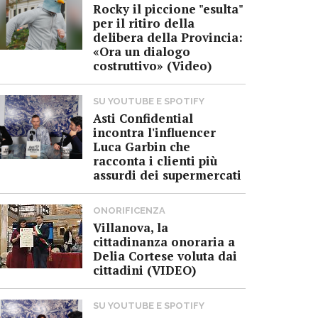
Rocky il piccione "esulta"
per il ritiro della
delibera della Provincia:
«Ora un dialogo
costruttivo» (Video)
SU YOUTUBE E SPOTIFY
Asti Confidential
incontra l'influencer
Luca Garbin che
racconta i clienti più
assurdi dei supermercati
ONORIFICENZA
Villanova, la
cittadinanza onoraria a
Delia Cortese voluta dai
cittadini (VIDEO)
SU YOUTUBE E SPOTIFY