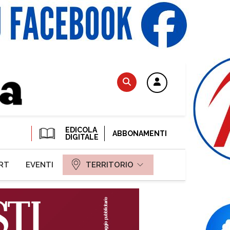
EDICOLA
ABBONAMENTI
DIGITALE
RT
EVENTI
TERRITORIO