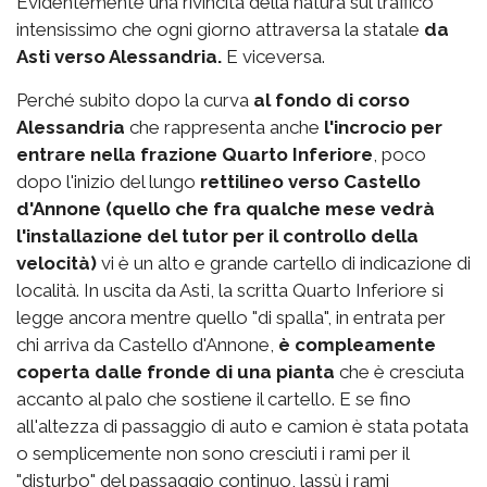
Evidentemente una rivincita della natura sul traffico
intensissimo che ogni giorno attraversa la statale
da
Asti verso Alessandria.
E viceversa.
Perché subito dopo la curva
al fondo di corso
Alessandria
che rappresenta anche
l'incrocio per
entrare nella frazione Quarto Inferiore
, poco
dopo l'inizio del lungo
rettilineo verso Castello
d'Annone (quello che fra qualche mese vedrà
l'installazione del tutor per il controllo della
velocità)
vi è un alto e grande cartello di indicazione di
località. In uscita da Asti, la scritta Quarto Inferiore si
legge ancora mentre quello "di spalla", in entrata per
chi arriva da Castello d'Annone,
è compleamente
coperta dalle fronde di una pianta
che è cresciuta
accanto al palo che sostiene il cartello. E se fino
all'altezza di passaggio di auto e camion è stata potata
o semplicemente non sono cresciuti i rami per il
"disturbo" del passaggio continuo, lassù i rami