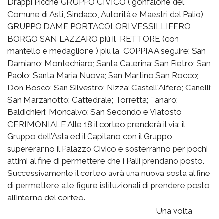
Drappi Picche GRUPPO CIVICO ( gonfalone del
Comune di Asti, Sindaco, Autorità e Maestri del Palio)
GRUPPO DAME PORTACOLORI VESSILLIFERO
BORGO SAN LAZZARO più il RETTORE (con
mantello e medaglione ) più la COPPIA A seguire: San
Damiano; Montechiaro; Santa Caterina; San Pietro; San
Paolo; Santa Maria Nuova; San Martino San Rocco;
Don Bosco; San Silvestro; Nizza; Castell'Alfero; Canelli;
San Marzanotto; Cattedrale; Torretta; Tanaro;
Baldichieri; Moncalvo; San Secondo e Viatosto
CERIMONIALE Alle 18 il corteo prenderà il via: il
Gruppo dell’Asta ed il Capitano con il Gruppo
supereranno il Palazzo Civico e sosterranno per pochi
attimi al fine di permettere che i Palii prendano posto.
Successivamente il corteo avrà una nuova sosta al fine
di permettere alle figure istituzionali di prendere posto
all’interno del corteo.
Una volta