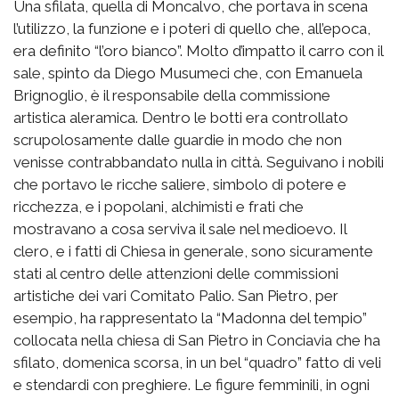
Una sfilata, quella di Moncalvo, che portava in scena
l’utilizzo, la funzione e i poteri di quello che, all’epoca,
era definito “l’oro bianco”. Molto d’impatto il carro con il
sale, spinto da Diego Musumeci che, con Emanuela
Brignoglio, è il responsabile della commissione
artistica aleramica. Dentro le botti era controllato
scrupolosamente dalle guardie in modo che non
venisse contrabbandato nulla in città. Seguivano i nobili
che portavo le ricche saliere, simbolo di potere e
ricchezza, e i popolani, alchimisti e frati che
mostravano a cosa serviva il sale nel medioevo. Il
clero, e i fatti di Chiesa in generale, sono sicuramente
stati al centro delle attenzioni delle commissioni
artistiche dei vari Comitato Palio. San Pietro, per
esempio, ha rappresentato la “Madonna del tempio”
collocata nella chiesa di San Pietro in Conciavia che ha
sfilato, domenica scorsa, in un bel “quadro” fatto di veli
e stendardi con preghiere. Le figure femminili, in ogni