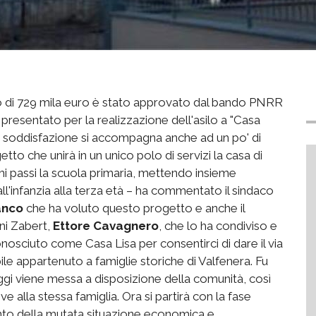
ento di 729 mila euro è stato approvato dal bando PNRR
o presentato per la realizzazione dell'asilo a "Casa
 soddisfazione si accompagna anche ad un po' di
o che unirà in un unico polo di servizi la casa di
chi passi la scuola primaria, mettendo insieme
dall'infanzia alla terza età – ha commentato il sindaco
anco
che ha voluto questo progetto e anche il
ni Zabert,
Ettore Cavagnero
, che lo ha condiviso e
nosciuto come Casa Lisa per consentirci di dare il via
e appartenuto a famiglie storiche di Valfenera. Fu
ggi viene messa a disposizione della comunità, così
e alla stessa famiglia. Ora si partirà con la fase
to della mutata situazione economica e