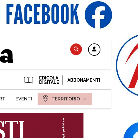
EDICOLA
ABBONAMENTI
DIGITALE
RT
EVENTI
TERRITORIO