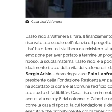
Casa Lisa Valfenera
L'asilo nido a Valfenera si farà. Il finanziam
riservato alle scuole dell'infanzia e il progett
Lisa" ha ottenuto il via libera dal ministero.
La
«
emozione per aver portato a termine un progett
riposo, la scuola materna, l'asilo nido, e a po
idealmente il ciclo della vita dei valfeneresi, 
Sergio Arisio
– devo ringraziare
Palo Lanfr
presidente della Fondazione Residenza Anzia
ha accettato di donare al Comune l'edificio co
allo studio di fattibilità
Casa Lisa è un immobil
».
acquistata nel 1918 dal colonnello Zabert e o
come la casa di riposo, la cui fondazione si dev
esecutiva che probabilmente dovrà tener con