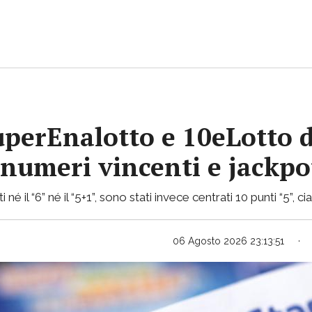
uperEnalotto e 10eLotto d
i numeri vincenti e jackp
 né il “6” né il “5+1”, sono stati invece centrati 10 punti “5”, 
06 Agosto 2026 23:13:51