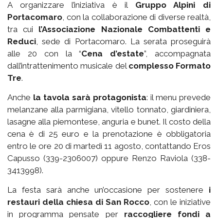
A organizzare l’iniziativa è il
Gruppo Alpini di
Portacomaro
, con la collaborazione di diverse realtà,
tra cui
l’Associazione Nazionale Combattenti e
Reduci
, sede di Portacomaro. La serata proseguirà
alle 20 con la “
Cena d’estate
”, accompagnata
dall’intrattenimento musicale del
complesso Formato
Tre
.
Anche
la tavola sarà protagonista
: il menu prevede
melanzane alla parmigiana, vitello tonnato, giardiniera,
lasagne alla piemontese, anguria e bunet. Il costo della
cena è di 25 euro e la prenotazione è obbligatoria
entro le ore 20 di martedì 11 agosto, contattando Eros
Capusso (339-2306007) oppure Renzo Raviola (338-
3413998).
La festa sarà anche un’occasione per sostenere
i
restauri della chiesa di San Rocco
, con le iniziative
in programma pensate per
raccogliere fondi a