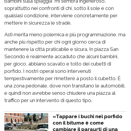
bambini sulla spiaggia” mi sembra ingeneroso,
soprattutto nei confronti di chi, sotto il sole e con
qualsiasi condizione, interviene concretamente per
mettere in sicurezza le strade.
Asti merita meno polemica e più programmazione, ma
anche più rispetto per chi ogni giorno cerca di
mantenere la città praticabile e sicura. In piazza San
Secondo è realmente accaduto che alcuni bambini,
per gioco, abbiano scavato e tolto dei cubetti di
porfido. I nostri operai sono intervenuti
tempestivamente per rimettere a posto il cubetto. È
una zona pedonale, dove non transitano le automobili,
e quindi non avrebbe senso chiudere una piazza al
traffico per un intervento di questo tipo.
«Tappare i buchi nel porfido
con il bitume è come
cambiare il paraurti di una