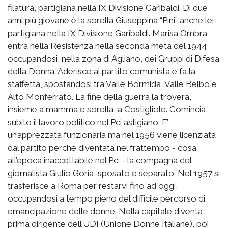
filatura, partigiana nella IX Divisione Garibaldi. Di due
anni più giovane è la sorella Giuseppina “Pini” anche lei
partigiana nella IX Divisione Garibaldi. Marisa Ombra
entra nella Resistenza nella seconda metà del 1944
occupandosi, nella zona di Agliano, dei Gruppi di Difesa
della Donna. Aderisce al partito comunista e fa la
staffetta, spostandosi tra Valle Bormida, Valle Belbo e
Alto Monferrato. La fine della guerra la troverà,
insieme a mamma e sorella, a Costigliole. Comincia
subito il lavoro politico nel Pci astigiano. E’
un’apprezzata funzionaria ma nel 1956 viene licenziata
dal partito perché diventata nel frattempo - cosa
all’epoca inaccettabile nel Pci - la compagna del
giornalista Giulio Goria, sposato e separato. Nel 1957 si
trasferisce a Roma per restarvi fino ad oggi,
occupandosi a tempo pieno del difficile percorso di
emancipazione delle donne. Nella capitale diventa
prima dirigente dell’UDI (Unione Donne Italiane), poi