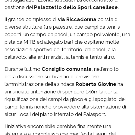
gestione del
Palazzetto
dello Sport canellese
.
Il grande complesso di
via
Riccadonna
consta di
diverse strutture (tre palestre, due campi da tennis
coperti, un campo da padel, un campo polivalente, una
pista da MTB ed allegato bar) che ospitano molte
associazioni sportive del territorio, dal padel, alla
pallavolo, alle arti marziali, al tennis e tanto altro.
Durante l’ultimo
Consiglio comunale
, nell’ambito
della discussione sul bilancio di previsione,
l’amministrazione della sindaca
Roberta Giovine
ha
annunciato l’intenzione di spendere 140mila per la
riqualificazione dei campi da gioco e gli spogliatoi dei
campi tennis nonché provvedere alla sistemazione di
alcuni locali del piano interrato del Palasport.
L’iniziativa encomiabile darebbe finalmente una
sistemata al complesso che manifesta i segni del