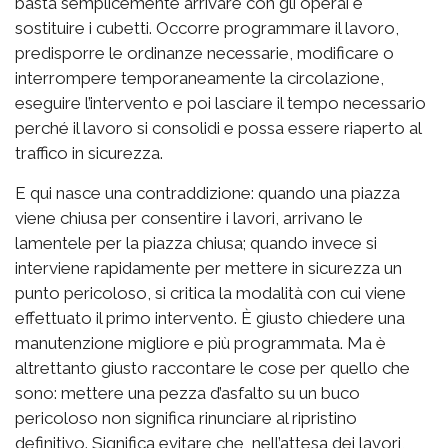
basta semplicemente arrivare con gli operai e
sostituire i cubetti. Occorre programmare il lavoro,
predisporre le ordinanze necessarie, modificare o
interrompere temporaneamente la circolazione,
eseguire l’intervento e poi lasciare il tempo necessario
perché il lavoro si consolidi e possa essere riaperto al
traffico in sicurezza.
E qui nasce una contraddizione: quando una piazza
viene chiusa per consentire i lavori, arrivano le
lamentele per la piazza chiusa; quando invece si
interviene rapidamente per mettere in sicurezza un
punto pericoloso, si critica la modalità con cui viene
effettuato il primo intervento. È giusto chiedere una
manutenzione migliore e più programmata. Ma è
altrettanto giusto raccontare le cose per quello che
sono: mettere una pezza d’asfalto su un buco
pericoloso non significa rinunciare al ripristino
definitivo. Significa evitare che, nell’attesa dei lavori,