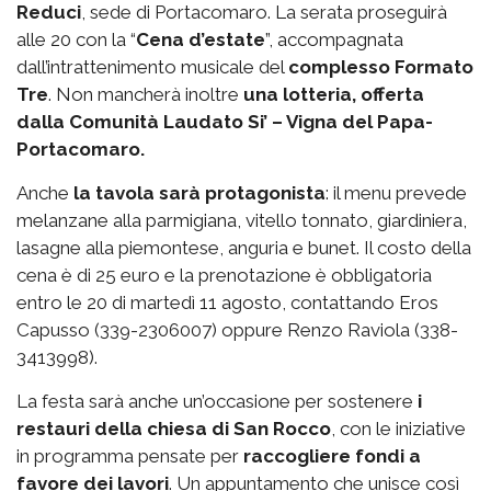
Reduci
, sede di Portacomaro. La serata proseguirà
alle 20 con la “
Cena d’estate
”, accompagnata
dall’intrattenimento musicale del
complesso Formato
Tre
. Non mancherà inoltre
una lotteria, offerta
dalla Comunità Laudato Si’ – Vigna del Papa-
Portacomaro.
Anche
la tavola sarà protagonista
: il menu prevede
melanzane alla parmigiana, vitello tonnato, giardiniera,
lasagne alla piemontese, anguria e bunet. Il costo della
cena è di 25 euro e la prenotazione è obbligatoria
entro le 20 di martedì 11 agosto, contattando Eros
Capusso (339-2306007) oppure Renzo Raviola (338-
3413998).
La festa sarà anche un’occasione per sostenere
i
restauri della chiesa di San Rocco
, con le iniziative
in programma pensate per
raccogliere fondi a
favore dei lavori
. Un appuntamento che unisce così