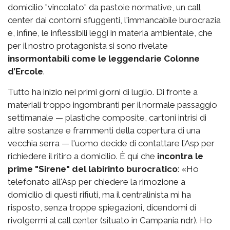
domicilio "vincolato" da pastoie normative, un call
center dai contorni sfuggenti, l'immancabile burocrazia
e, infine, le inflessibili leggi in materia ambientale, che
per il nostro protagonista si sono rivelate
insormontabili come le leggendarie Colonne
d’Ercole
.
Tutto ha inizio nei primi giorni di luglio. Di fronte a
materiali troppo ingombranti per il normale passaggio
settimanale — plastiche composite, cartoni intrisi di
altre sostanze e frammenti della copertura di una
vecchia serra — l'uomo decide di contattare l’Asp per
richiedere il ritiro a domicilio. È qui che
incontra le
prime "Sirene" del labirinto burocratico
: «Ho
telefonato all'Asp per chiedere la rimozione a
domicilio di questi rifiuti, ma il centralinista mi ha
risposto, senza troppe spiegazioni, dicendomi di
rivolgermi al call center (situato in Campania ndr). Ho