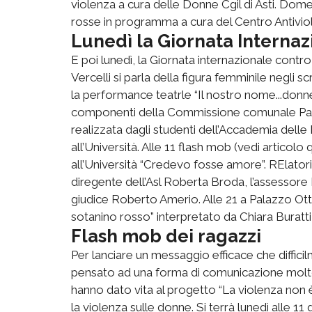
violenza a cura delle Donne Cgil di Asti. Dome
rosse in programma a cura del Centro Antivio
Lunedì la Giornata Internaz
E poi lunedì, la Giornata internazionale contro 
Vercelli si parla della figura femminile negli sc
la performance teatrle “Il nostro nome...donne
componenti della Commissione comunale Pari
realizzata dagli studenti dell’Accademia delle
all’Università. Alle 11 flash mob (vedi artico
all’Università “Credevo fosse amore”. RElatori
diregente dell’Asl Roberta Broda, l’assessore 
giudice Roberto Amerio. Alle 21 a Palazzo Ot
sotanino rosso” interpretato da Chiara Buratti
Flash mob dei ragazzi
Per lanciare un messaggio efficace che difficil
pensato ad una forma di comunicazione molto 
hanno dato vita al progetto “La violenza non 
la violenza sulle donne. Si terrà lunedì alle 11 q