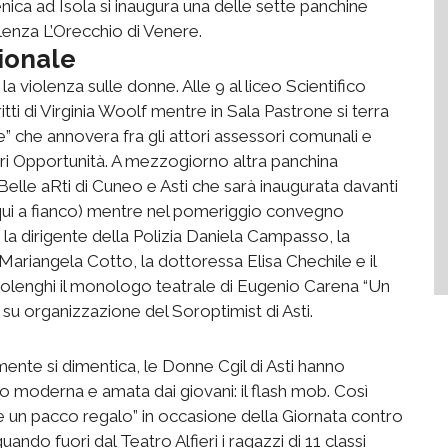
nica ad Isola si inaugura una delle sette panchine
lenza L’Orecchio di Venere.
ionale
la violenza sulle donne. Alle 9 al liceo Scientifico
ritti di Virginia Woolf mentre in Sala Pastrone si terra
” che annovera fra gli attori assessori comunali e
 Opportunità. A mezzogiorno altra panchina
 Belle aRti di Cuneo e Asti che sarà inaugurata davanti
lo qui a fianco) mentre nel pomeriggio convegno
 la dirigente della Polizia Daniela Campasso, la
Mariangela Cotto, la dottoressa Elisa Chechile e il
tolenghi il monologo teatrale di Eugenio Carena “Un
 su organizzazione del Soroptimist di Asti.
mente si dimentica, le Donne Cgil di Asti hanno
moderna e amata dai giovani: il flash mob. Così
è un pacco regalo” in occasione della Giornata contro
uando fuori dal Teatro Alfieri i ragazzi di 11 classi