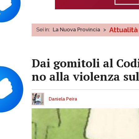
Attualità
Sei in:
La Nuova Provincia
>
Dai gomitoli al Cod
no alla violenza su
Daniela Peira