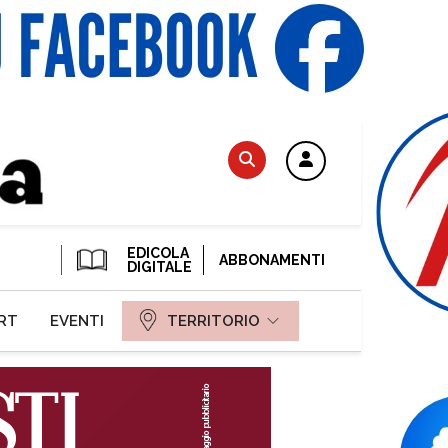
EDICOLA
ABBONAMENTI
DIGITALE
RT
EVENTI
TERRITORIO