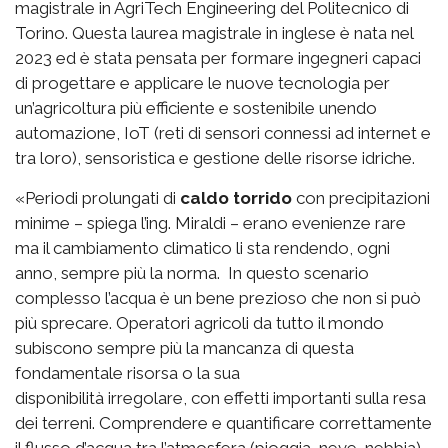
magistrale in AgriTech Engineering del Politecnico di
Torino. Questa laurea magistrale in inglese è nata nel
2023 ed è stata pensata per formare ingegneri capaci
di progettare e applicare le nuove tecnologia per
un’agricoltura più efficiente e sostenibile unendo
automazione, IoT (reti di sensori connessi ad internet e
tra loro), sensoristica e gestione delle risorse idriche.
«Periodi prolungati di
caldo torrido
con precipitazioni
minime – spiega l’ing. Miraldi – erano evenienze rare
ma il cambiamento climatico li sta rendendo, ogni
anno, sempre più la norma. In questo scenario
complesso l’acqua è un bene prezioso che non si può
più sprecare. Operatori agricoli da tutto il mondo
subiscono sempre più la mancanza di questa
fondamentale risorsa o la sua
disponibilità irregolare, con effetti importanti sulla resa
dei terreni. Comprendere e quantificare correttamente
il flusso d’acqua tra l’atmosfera (pioggia, neve, nebbia),