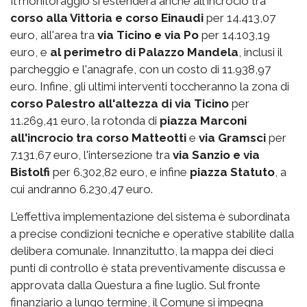
Il monitoraggio si estenderà anche all'incrocio tra
corso alla Vittoria e corso Einaudi
per 14.413,07
euro, all'area tra
via Ticino e via Po
per 14.103,19
euro, e
al perimetro di Palazzo Mandela
, inclusi il
parcheggio e l'anagrafe, con un costo di 11.938,97
euro. Infine, gli ultimi interventi toccheranno la zona di
corso Palestro
all'altezza di via Ticino
per
11.269,41 euro, la rotonda di
piazza Marconi
all'incrocio tra corso Matteotti
e
via Gramsci
per
7.131,67 euro, l'intersezione tra
via Sanzio e via
Bistolfi
per 6.302,82 euro, e infine
piazza Statuto
, a
cui andranno 6.230,47 euro.
L'effettiva implementazione del sistema è subordinata
a precise condizioni tecniche e operative stabilite dalla
delibera comunale. Innanzitutto, la mappa dei dieci
punti di controllo è stata preventivamente discussa e
approvata dalla Questura a fine luglio. Sul fronte
finanziario a lungo termine, il Comune si impegna