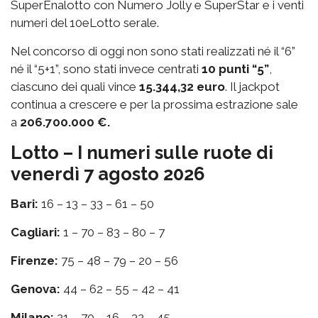
SuperEnalotto con Numero Jolly e SuperStar e i venti
numeri del 10eLotto serale.
Nel concorso di oggi non sono stati realizzati né il “6”
né il “5+1”, sono stati invece centrati
10 punti “5”
,
ciascuno dei quali vince
15.344,32 euro
. Il jackpot
continua a crescere e per la prossima estrazione sale
a
206.700.000 €.
Lotto – I numeri sulle ruote di
venerdì 7 agosto 2026
Bari:
16 – 13 – 33 – 61 – 50
Cagliari:
1 – 70 – 83 – 80 – 7
Firenze:
75 – 48 – 79 – 20 – 56
Genova:
44 – 62 – 55 – 42 – 41
Milano:
21 – 70 – 16 – 32 – 45