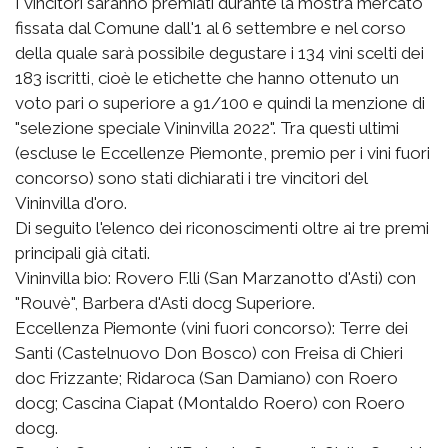
I vincitori saranno premiati durante la mostra mercato
fissata dal Comune dall'1 al 6 settembre e nel corso
della quale sarà possibile degustare i 134 vini scelti dei
183 iscritti, cioè le etichette che hanno ottenuto un
voto pari o superiore a 91/100 e quindi la menzione di
"selezione speciale Vininvilla 2022". Tra questi ultimi
(escluse le Eccellenze Piemonte, premio per i vini fuori
concorso) sono stati dichiarati i tre vincitori del
Vininvilla d'oro.
Di seguito l'elenco dei riconoscimenti oltre ai tre premi
principali già citati.
Vininvilla bio: Rovero F.lli (San Marzanotto d'Asti) con
"Rouvè", Barbera d'Asti docg Superiore.
Eccellenza Piemonte (vini fuori concorso): Terre dei
Santi (Castelnuovo Don Bosco) con Freisa di Chieri
doc Frizzante; Ridaroca (San Damiano) con Roero
docg; Cascina Ciapat (Montaldo Roero) con Roero
docg.