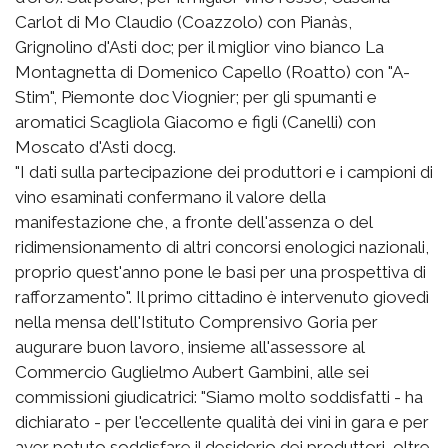
Carlot di Mo Claudio (Coazzolo) con Pianàs,
Grignolino d'Asti doc; per il miglior vino bianco La
Montagnetta di Domenico Capello (Roatto) con "A-
Stim", Piemonte doc Viognier; per gli spumanti e
aromatici Scagliola Giacomo e figli (Canelli) con
Moscato d'Asti docg.
"I dati sulla partecipazione dei produttori e i campioni di
vino esaminati confermano il valore della
manifestazione che, a fronte dell'assenza o del
ridimensionamento di altri concorsi enologici nazionali,
proprio quest'anno pone le basi per una prospettiva di
rafforzamento". Il primo cittadino è intervenuto giovedì
nella mensa dell'Istituto Comprensivo Goria per
augurare buon lavoro, insieme all'assessore al
Commercio Guglielmo Aubert Gambini, alle sei
commissioni giudicatrici: "Siamo molto soddisfatti - ha
dichiarato - per l'eccellente qualità dei vini in gara e per
aver potuto soddisfare il desiderio dei produttori, oltre