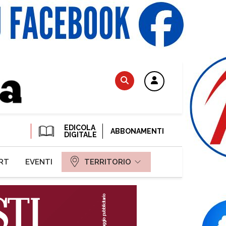
EDICOLA
ABBONAMENTI
DIGITALE
RT
EVENTI
TERRITORIO