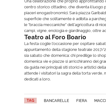
Una celebrazione che proprio approfittando del
centro storico cittadino, che diventa il luogo
piaceri enogastronomici. Sarà piazza Garibaldi 
superficie che solitamente è adibita a parche
le “braccia meccaniche” dell'agricoltura di nic
campi, vigne, enologia e giardinaggio, oltre ad 
Teatro al Foro Boario
La festa coglie l'occasione per ospitare sabato
appuntamento della stagione teatrale 2017/20
sia sabato che domenica: chi predilige lo sho
domenica vie e piazze si arricchiranno del gr
da guida nei principali siti storici e artistici 
attende i visitatori la sagra della torta verde,
dedicati a loro.
TAG
BANCARELLE
FIERA
MACCH