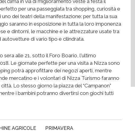
 clima in via di miglioramento veste a festa il
 perfetto per una passeggiata tra shopping, curiosità e
uno dei teatri della manifestazione: per tutta la sua
ggio saranno in esposizione in tutta la loro imponenza
ese e dintorni, le macchine e le attrezzature usate tra
autovetture di vario tipo e cilindrata.
 sera alle 21, sotto il Foro Boario, l'ultimo
18. Le giornate perfette per una visita a Nizza sono
pping potrà approfittare dei negozi aperti, mentre
ande mercatino e i volontari di Nizza Turismo faranno
della città. Lo stesso giorno la piazza del “Campanon”
 mentre i bambini potranno divertirsi con giochi tutti
INE AGRICOLE
PRIMAVERA