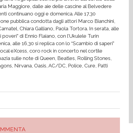
ria Maggiore, dalle aie delle cascine al Belvedere
ti continuano oggi e domenica. Alle 17,30
one pubblica condotta dagli attori Marco Bianchini,
matel, Chiara Galliano, Paola Tortora. In serata, alle
i poveri” di Ennio Flaiano, con l’Ukulele Turin
a, alle 16,30 si replica con lo “Scambio di saperi”
Vocal eXcess, coro rock in concerto nel cortile
 spazia sulle note di Queen, Beatles, Rolling Stones,
ons, Nirvana, Oasis, AC/DC, Police, Cure, Patti
OMMENTA