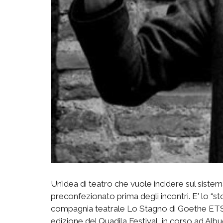
Un’idea di teatro che vuole incidere sul sistem
preconfezionato prima degli incontri. E' lo “s
compagnia teatrale Lo Stagno di Goethe ETS,
edizione del Quadila Festival, in corso ad Albug