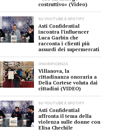
costruttivo» (Video)
SU YOUTUBE E SPOTIFY
Asti Confidential
incontra l'influencer
Luca Garbin che
racconta i clienti più
assurdi dei supermercati
ONORIFICENZA
Villanova, la
cittadinanza onoraria a
Delia Cortese voluta dai
cittadini (VIDEO)
SU YOUTUBE E SPOTIFY
Asti Confidential
affronta il tema della
violenza sulle donne con
Elisa Chechile