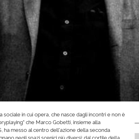
a sociale in cui opera, che nasce dagli incontri e non è
toryplaying” che Marco Gobetti, insieme alla
 ha messo al centro dell'azione della seconda
nano negli spazi scenici più diversi: dal cortile della