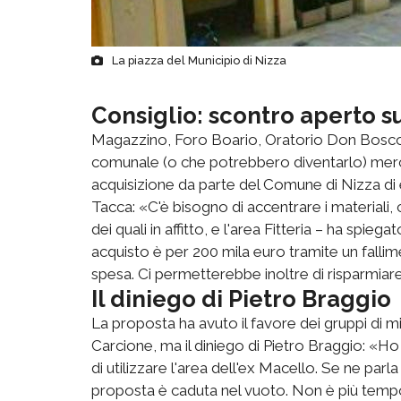
La piazza del Municipio di Nizza
Consiglio: scontro aperto s
Magazzino, Foro Boario, Oratorio Don Bosco, 
comunale (o che potrebbero diventarlo) mercole
acquisizione da parte del Comune di Nizza di e
Tacca: «C'è bisogno di accentrare i materiali
dei quali in affitto, e l'area Fitteria – ha spi
acquisto è per 200 mila euro tramite un fallim
spesa. Ci permetterebbe inoltre di risparmiar
Il diniego di Pietro Braggio
La proposta ha avuto il favore dei gruppi di m
Carcione, ma il diniego di Pietro Braggio: «
di utilizzare l'area dell'ex Macello. Se ne par
proposta è caduta nel vuoto. Non è più tempo