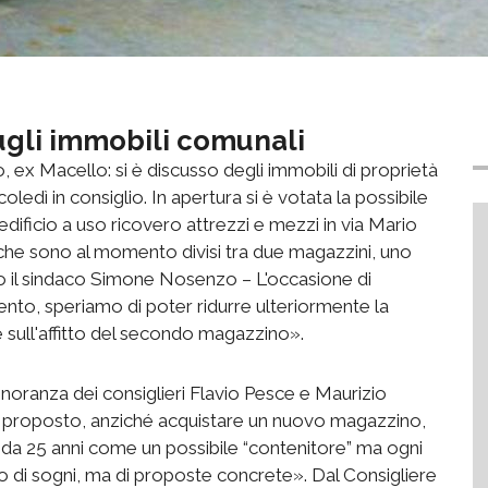
ugli immobili comunali
ex Macello: si è discusso degli immobili di proprietà
dì in consiglio. In apertura si è votata la possibile
dificio a uso ricovero attrezzi e mezzi in via Mario
, che sono al momento divisi tra due magazzini, uno
egato il sindaco Simone Nosenzo – L'occasione di
ento, speriamo di poter ridurre ulteriormente la
e sull'affitto del secondo magazzino».
inoranza dei consiglieri Flavio Pesce e Maurizio
Ho proposto, anziché acquistare un nuovo magazzino,
la da 25 anni come un possibile “contenitore” ma ogni
 di sogni, ma di proposte concrete». Dal Consigliere