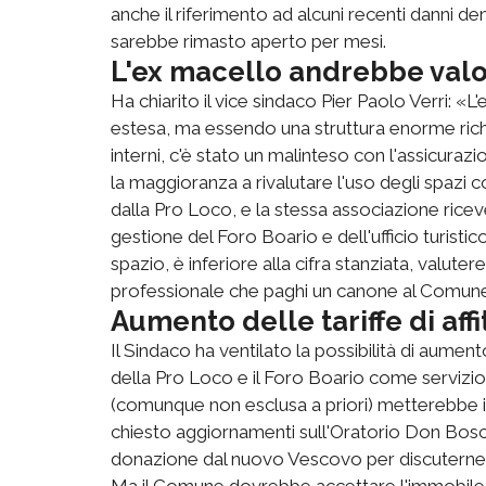
anche il riferimento ad alcuni recenti danni dent
sarebbe rimasto aperto per mesi.
L'ex macello andrebbe valo
Ha chiarito il vice sindaco Pier Paolo Verri: 
estesa, ma essendo una struttura enorme rich
interni, c'è stato un malinteso con l'assicura
la maggioranza a rivalutare l'uso degli spazi
dalla Pro Loco, e la stessa associazione rice
gestione del Foro Boario e dell'ufficio turistico
spazio, è inferiore alla cifra stanziata, valuter
professionale che paghi un canone al Comun
Aumento delle tariffe di affi
Il Sindaco ha ventilato la possibilità di aument
della Pro Loco e il Foro Boario come servizio 
(comunque non esclusa a priori) metterebbe in
chiesto aggiornamenti sull'Oratorio Don Bos
donazione dal nuovo Vescovo per discuterne, i
Ma il Comune dovrebbe accettare l'immobile? 