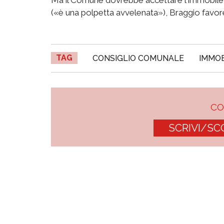
(«è una polpetta avvelenata»), Braggio favor
TAG
CONSIGLIO COMUNALE
IMMOB
C
SCRIVI/SC