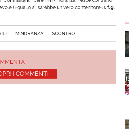
evole («quello sì, sarebbe un vero contenitore»).
f.g.
ILI
MINORANZA
SCONTRO
OMMENTA
OPRI I COMMENTI