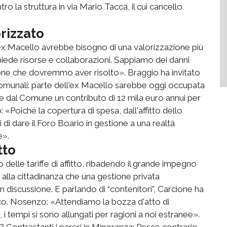
ro la struttura in via Mario Tacca, il cui cancello
rizzato
«L'ex Macello avrebbe bisogno di una valorizzazione più
iede risorse e collaborazioni. Sappiamo dei danni
zione che dovremmo aver risolto». Braggio ha invitato
 comunali: parte dell'ex Macello sarebbe oggi occupata
ve dal Comune un contributo di 12 mila euro annui per
: «Poiché la copertura di spesa, dall'affitto dello
ei di dare il Foro Boario in gestione a una realtà
e».
tto
o delle tariffe di affitto, ribadendo il grande impegno
alla cittadinanza che una gestione privata
 discussione. E parlando di “contenitori”, Carcione ha
co. Nosenzo: «Attendiamo la bozza d'atto di
 tempi si sono allungati per ragioni a noi estranee».
Contrastanti i pareri in Minoranza: Pesce contrario