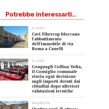
Potrebbe interessarti...
IL CASO
Cavi Fibercop bloccano
l'abbattimento
dell'immobile di via
Roma a Canelli
IL CASO
Conguagli Collina Volta,
il Consiglio comunale
rinvia ogni decisione
sugli importi dovuti dai
cittadini dopo ulteriori
valutazioni tecniche
SICUREZZA
Quattro anni di attesa: