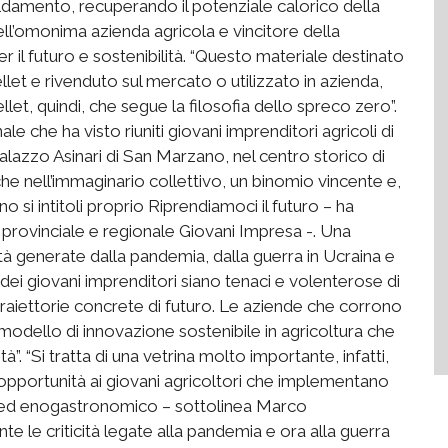
caldamento, recuperando il potenziale calorico della
l’omonima azienda agricola e vincitore della
 il futuro e sostenibilità. “Questo materiale destinato
llet e rivenduto sul mercato o utilizzato in azienda,
let, quindi, che segue la filosofia dello spreco zero”.
ale che ha visto riuniti giovani imprenditori agricoli di
Palazzo Asinari di San Marzano, nel centro storico di
he nell’immaginario collettivo, un binomio vincente e,
no si intitoli proprio Riprendiamoci il futuro – ha
 provinciale e regionale Giovani Impresa -. Una
tà generate dalla pandemia, dalla guerra in Ucraina e
dei giovani imprenditori siano tenaci e volenterose di
traiettorie concrete di futuro. Le aziende che corrono
modello di innovazione sostenibile in agricoltura che
à”. “Si tratta di una vetrina molto importante, infatti,
opportunità ai giovani agricoltori che implementano
 ed enogastronomico – sottolinea Marco
te le criticità legate alla pandemia e ora alla guerra