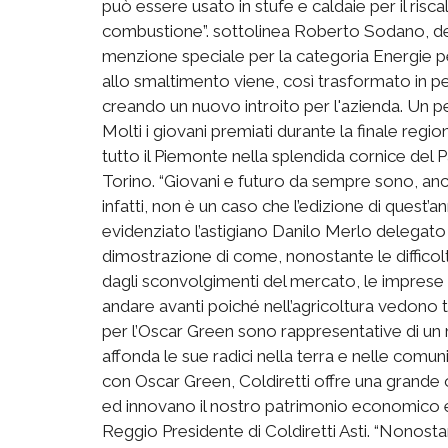
può essere usato in stufe e caldaie per il ris
combustione”. sottolinea Roberto Sodano, del
menzione speciale per la categoria Energie per
allo smaltimento viene, così trasformato in pe
creando un nuovo introito per l'azienda. Un pel
Molti i giovani premiati durante la finale region
tutto il Piemonte nella splendida cornice del 
Torino. “Giovani e futuro da sempre sono, anc
infatti, non è un caso che l’edizione di quest’an
evidenziato l’astigiano Danilo Merlo delegato
dimostrazione di come, nonostante le difficol
dagli sconvolgimenti del mercato, le imprese 
andare avanti poiché nell’agricoltura vedono 
per l’Oscar Green sono rappresentative di un 
affonda le sue radici nella terra e nelle comunit
con Oscar Green, Coldiretti offre una grande 
ed innovano il nostro patrimonio economico
Reggio Presidente di Coldiretti Asti. “Nonostan