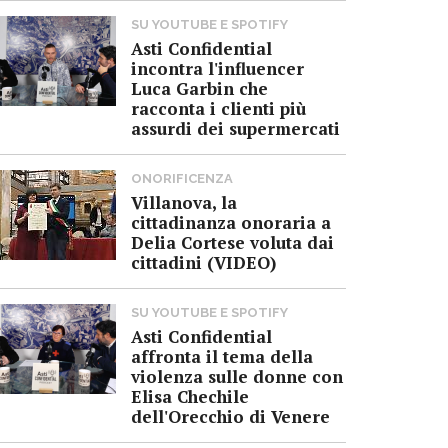
SU YOUTUBE E SPOTIFY
Asti Confidential
incontra l'influencer
Luca Garbin che
racconta i clienti più
assurdi dei supermercati
ONORIFICENZA
Villanova, la
cittadinanza onoraria a
Delia Cortese voluta dai
cittadini (VIDEO)
SU YOUTUBE E SPOTIFY
Asti Confidential
affronta il tema della
violenza sulle donne con
Elisa Chechile
dell'Orecchio di Venere