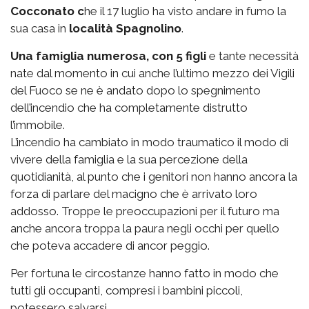
Cocconato c
he il 17 luglio ha visto andare in fumo la
sua casa in
località Spagnolino
.
Una famiglia numerosa, con 5 figli
e tante necessità
nate dal momento in cui anche l’ultimo mezzo dei Vigili
del Fuoco se ne è andato dopo lo spegnimento
dell’incendio che ha completamente distrutto
l’immobile.
L’incendio ha cambiato in modo traumatico il modo di
vivere della famiglia e la sua percezione della
quotidianità, al punto che i genitori non hanno ancora la
forza di parlare del macigno che è arrivato loro
addosso. Troppe le preoccupazioni per il futuro ma
anche ancora troppa la paura negli occhi per quello
che poteva accadere di ancor peggio.
Per fortuna le circostanze hanno fatto in modo che
tutti gli occupanti, compresi i bambini piccoli,
potessero salvarsi.