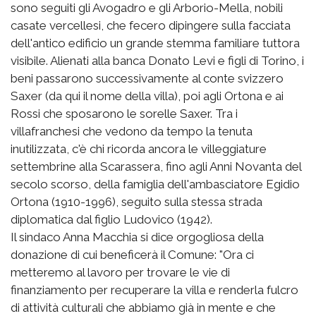
sono seguiti gli Avogadro e gli Arborio-Mella, nobili
casate vercellesi, che fecero dipingere sulla facciata
dell'antico edificio un grande stemma familiare tuttora
visibile. Alienati alla banca Donato Levi e figli di Torino, i
beni passarono successivamente al conte svizzero
Saxer (da qui il nome della villa), poi agli Ortona e ai
Rossi che sposarono le sorelle Saxer. Tra i
villafranchesi che vedono da tempo la tenuta
inutilizzata, c'è chi ricorda ancora le villeggiature
settembrine alla Scarassera, fino agli Anni Novanta del
secolo scorso, della famiglia dell'ambasciatore Egidio
Ortona (1910-1996), seguito sulla stessa strada
diplomatica dal figlio Ludovico (1942).
Il sindaco Anna Macchia si dice orgogliosa della
donazione di cui beneficerà il Comune: "Ora ci
metteremo al lavoro per trovare le vie di
finanziamento per recuperare la villa e renderla fulcro
di attività culturali che abbiamo già in mente e che